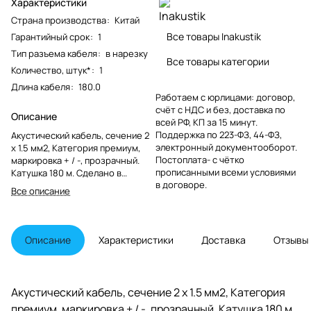
Характеристики
Страна производства
:
Китай
Все товары Inakustik
Гарантийный срок
:
1
Тип разъема кабеля
:
в нарезку
Все товары категории
Количество, штук*
:
1
Длина кабеля
:
180.0
Работаем с юрлицами: договор,
счёт с НДС и без, доставка по
Описание
всей РФ, КП за 15 минут.
Поддержка по 223-ФЗ, 44-ФЗ,
Акустический кабель, сечение 2
электронный документооборот.
x 1.5 мм2, Категория премиум,
Постоплата- с чётко
маркировка + / -, прозрачный.
прописанными всеми условиями
Катушка 180 м. Сделано в
в договоре.
Германии!
Все описание
Описание
Характеристики
Доставка
Отзывы
Акустический кабель, сечение 2 x 1.5 мм2, Категория
премиум, маркировка + / -, прозрачный. Катушка 180 м.