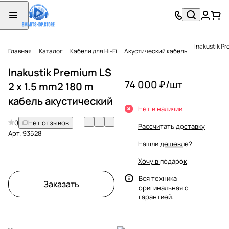
Inakustik P
Главная
Каталог
Кабели для Hi-Fi
Акустический кабель
Inakustik Premium LS
74 000 ₽/
шт
2 x 1.5 mm2 180 m
кабель акустический
Нет в наличии
0
Нет отзывов
Рассчитать доставку
Арт.
93528
Нашли дешевле?
Хочу в подарок
Вся техника
Заказать
оригинальная с
гарантией.