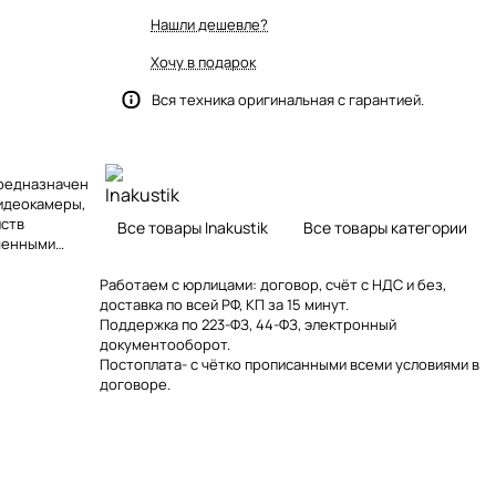
Нашли дешевле?
Хочу в подарок
Вся техника оригинальная с гарантией.
 Предназначен
видеокамеры,
йств
Все товары Inakustik
Все товары категории
ченными
Работаем с юрлицами: договор, счёт с НДС и без,
доставка по всей РФ, КП за 15 минут.
Поддержка по 223-ФЗ, 44-ФЗ, электронный
документооборот.
Постоплата- с чётко прописанными всеми условиями в
договоре.