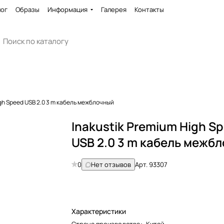
лог
Образы
Информация
Галерея
Контакты
igh Speed USB 2.0 3 m кабель межблочный
Inakustik Premium High S
USB 2.0 3 m кабель межб
0
Нет отзывов
Арт.
93307
Характеристики