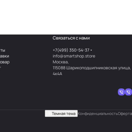
Связаться с нами
аты
+7(499) 350-54-37
тавки
info@smartshop.store
товар
Москва,
т
115088 Шарикоподшипниковская улица,
4к4А
Темная тема
Конфиденциальность
Оферта