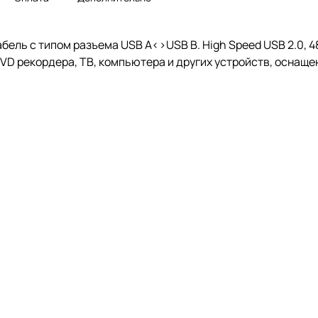
абель с типом разъема USB A<>USB B. High Speed USB 2.0, 4
VD рекордера, ТВ, компьютера и других устройств, оснащ