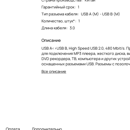
Страна производства
:
Китай
Гарантийный срок
:
1
Тип разъема кабеля
:
USB A (M) - USB B (M)
Количество, штук*
:
1
Длина кабеля
:
3.0
Описание
USB A<>USB B, High Speed USB 2.0, 480 Mbit/s.
для подключения MP3 плеера, жесткого диска, 
DVD рекордера, ТВ, компьютера и других устро
оснащенных разъемами USB. Разъемы с позоло
контактами. Категория Premium.
Все описание
Оплата
Дополнительно