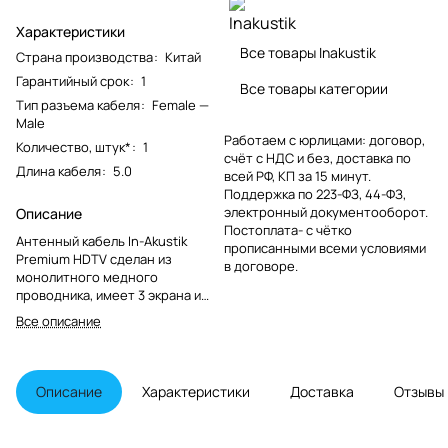
Характеристики
Все товары Inakustik
Страна производства
:
Китай
Гарантийный срок
:
1
Все товары категории
Тип разъема кабеля
:
Female —
Male
Работаем с юрлицами: договор,
Количество, штук*
:
1
счёт с НДС и без, доставка по
Длина кабеля
:
5.0
всей РФ, КП за 15 минут.
Поддержка по 223-ФЗ, 44-ФЗ,
электронный документооборот.
Описание
Постоплата- с чётко
Антенный кабель In-Akustik
прописанными всеми условиями
Premium HDTV сделан из
в договоре.
монолитного медного
проводника, имеет 3 экрана и
угловой разъем.
Все описание
Описание
Характеристики
Доставка
Отзывы