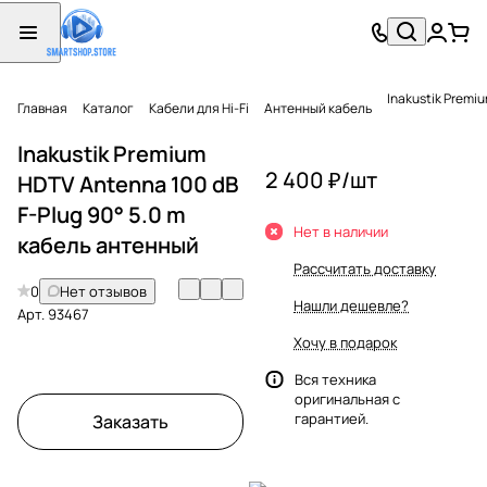
Inakustik Premi
Главная
Каталог
Кабели для Hi-Fi
Антенный кабель
Inakustik Premium
2 400 ₽/
шт
HDTV Antenna 100 dB
F-Plug 90° 5.0 m
Нет в наличии
кабель антенный
Рассчитать доставку
0
Нет отзывов
Нашли дешевле?
Арт.
93467
Хочу в подарок
Вся техника
оригинальная с
гарантией.
Заказать