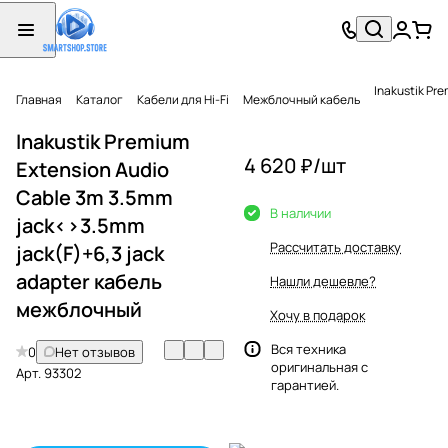
Inakustik Pr
Главная
Каталог
Кабели для Hi-Fi
Межблочный кабель
Inakustik Premium
4 620 ₽/
шт
Extension Audio
Cable 3m 3.5mm
В наличии
jack<>3.5mm
Рассчитать доставку
jack(F)+6,3 jack
adapter кабель
Нашли дешевле?
межблочный
Хочу в подарок
Вся техника
0
Нет отзывов
оригинальная с
Арт.
93302
гарантией.