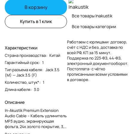
В корзину
Все товары Inakustik
Купить в 1 клик
Все товары категории
Работаем с юрлицами: договор,
счёт с НДС и без, доставка по
Характеристики
всей РФ, КП за 15 минут.
Страна производства
:
Китай
Поддержка по 223-ФЗ, 44-ФЗ,
Гарантийный срок
:
1
электронный документооборот.
Постоплата- с чётко
Тип разъема кабеля
:
Jack 3.5
прописанными всеми условиями
(M) — Jack 3.5 (F)
в договоре.
Количество, штук*
:
1
Длина кабеля
:
3.0
Описание
In-Akustik Premium Extension
Audio Cable – Кабель удлинитель
MP3 аудио, экранирующая
фольга, 24к золото покрытие, 3,5
мм stereo Phone plug<>3,5