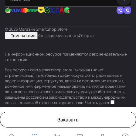
© 2026 Магазин SmartShop.Store
Темная тема
Конфиденциальность
Оферта
На информационном ресурсе применяются
рекомендательные
технологии
.
Все ресурсы сайта smartshop.store, включая (но не
ограничиваясь) текстовую, графическую, фотографическую и
видео информацию, структуру, дизайн и оформление страниц,
доменное имя, фирменное наименование являются объектами
авторского права и прав на интеллектуальную собственность,
защищены российским законодательством и международными
соглашениями об охране авторских прав.
Читать далее
Заказать