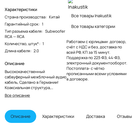
Характеристики
Все товары Inakustik
Страна производства
:
Китай
Гарантийный срок
:
1
Все товары категории
Тип разъема кабеля
:
Subwoofer
RCA — RCA
Работаем с юрлицами: договор,
Количество, штук*
:
1
счёт с НДС и без, доставка по
Длина кабеля
:
2.0
всей РФ, КП за 15 минут.
Поддержка по 223-ФЗ, 44-ФЗ,
электронный документооборот.
Описание
Постоплата- с чётко
Высококачественный
прописанными всеми условиями
сабвуферный межблочный аудио
в договоре.
кабель, Сделано в Германии!
Коаксиальная структура,
посеребренная бескислородная
Все описание
медь OFC, двойной экран,
покрытие разъемов золотом
24К.
Описание
Характеристики
Доставка
Отзывы