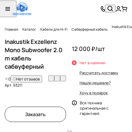
Inakustik E
Главная
Каталог
Кабели для Hi-Fi
Сабвуферный кабель
Inakustik Exzellenz
12 000 ₽/
шт
Mono Subwoofer 2.0
m кабель
Нет в наличии
сабвуферный
Рассчитать доставку
0
Нет отзывов
Нашли дешевле?
Арт.
93211
Хочу в подарок
Вся техника
оригинальная с
гарантией.
Заказать