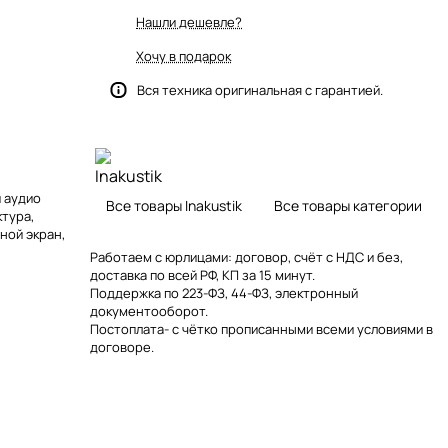
Нашли дешевле?
Хочу в подарок
Вся техника оригинальная с гарантией.
 аудио
Все товары Inakustik
Все товары категории
ктура,
ной экран,
Работаем с юрлицами: договор, счёт с НДС и без,
доставка по всей РФ, КП за 15 минут.
Поддержка по 223-ФЗ, 44-ФЗ, электронный
документооборот.
Постоплата- с чётко прописанными всеми условиями в
договоре.