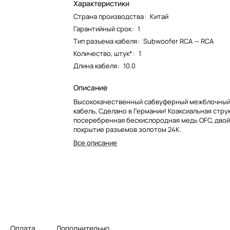
Характеристики
Страна производства
:
Китай
Гарантийный срок
:
1
Тип разъема кабеля
:
Subwoofer RCA — RCA
Количество, штук*
:
1
Длина кабеля
:
10.0
Описание
Высококачественный сабвуферный межблочный
кабель, Сделано в Германии! Коаксиальная стру
посеребренная бескислородная медь OFC, двой
покрытие разъемов золотом 24К.
Все описание
Оплата
Дополнительно