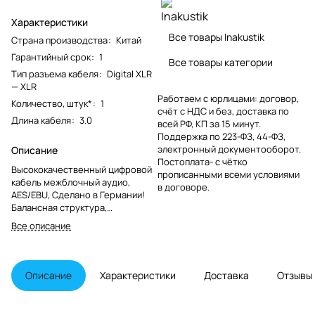
Характеристики
Все товары Inakustik
Страна производства
:
Китай
Гарантийный срок
:
1
Все товары категории
Тип разъема кабеля
:
Digital XLR
— XLR
Работаем с юрлицами: договор,
Количество, штук*
:
1
счёт с НДС и без, доставка по
Длина кабеля
:
3.0
всей РФ, КП за 15 минут.
Поддержка по 223-ФЗ, 44-ФЗ,
электронный документооборот.
Описание
Постоплата- с чётко
Высококачественный цифровой
прописанными всеми условиями
кабель межблочный аудио,
в договоре.
AES/EBU, Сделано в Германии!
Балансная структура,
посеребренная бескислородная
Все описание
медь OFC, двойной экран,
покрытие разъемов золотом
24К.
Описание
Характеристики
Доставка
Отзывы