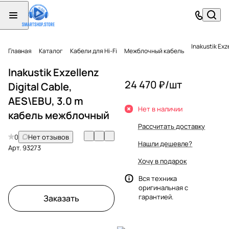
Inakustik Ex
Главная
Каталог
Кабели для Hi-Fi
Межблочный кабель
Inakustik Exzellenz
24 470 ₽/
шт
Digital Cable,
AES\EBU, 3.0 m
Нет в наличии
кабель межблочный
Рассчитать доставку
0
Нет отзывов
Нашли дешевле?
Арт.
93273
Хочу в подарок
Вся техника
оригинальная с
гарантией.
Заказать