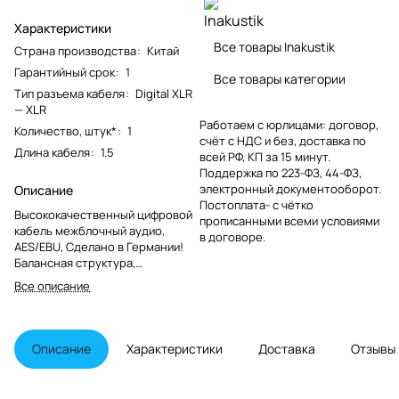
Характеристики
Все товары Inakustik
Страна производства
:
Китай
Гарантийный срок
:
1
Все товары категории
Тип разъема кабеля
:
Digital XLR
— XLR
Работаем с юрлицами: договор,
Количество, штук*
:
1
счёт с НДС и без, доставка по
Длина кабеля
:
1.5
всей РФ, КП за 15 минут.
Поддержка по 223-ФЗ, 44-ФЗ,
электронный документооборот.
Описание
Постоплата- с чётко
Высококачественный цифровой
прописанными всеми условиями
кабель межблочный аудио,
в договоре.
AES/EBU, Сделано в Германии!
Балансная структура,
посеребренная бескислородная
Все описание
медь OFC, двойной экран,
покрытие разъемов золотом
24К.
Описание
Характеристики
Доставка
Отзывы