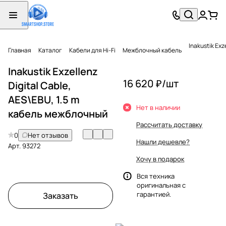
Inakustik Exz
Главная
Каталог
Кабели для Hi-Fi
Межблочный кабель
Inakustik Exzellenz
16 620 ₽/
шт
Digital Cable,
AES\EBU, 1.5 m
Нет в наличии
кабель межблочный
Рассчитать доставку
0
Нет отзывов
Нашли дешевле?
Арт.
93272
Хочу в подарок
Вся техника
оригинальная с
гарантией.
Заказать