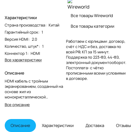
Все товары Wireworld
Характеристики
Страна производства
:
Китай
Все товары категории
Гарантийный срок
:
1
Версия HDMI
:
2.0
Работаем с юрлицами: договор,
Количество, штук*
:
1
счёт с НДС и без, доставка по
всей РФ, КП за 15 минут.
Коннектор 1
:
HDMI
Поддержка по 223-ФЗ, 44-ФЗ,
Все характеристики
электронный документооборот.
Постоплата- с чётко
Описание
прописанными всеми условиями
в договоре.
HDMI кабель с тройным
экранированием, созданный на
основе жил из
монокристаллической
бескислородной меди длиной 2
Все описание
м. Производитель гарантирует,
что кабель обеспечит надежную
коммутацию, а также
высококачественное
Описание
Характеристики
Доставка
Отзывы
воспроизведение видео и