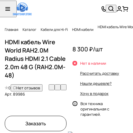
HDMI кабель Wire Wor
Главная
Каталог
Кабели для Hi-Fi
HDMI кабели
HDMI кабель Wire
8 300 ₽/
шт
World RAH2.0M
Radius HDMI 2.1 Cable
Нет в наличии
2.0m 48 G (RAH2.0M-
Рассчитать доставку
48)
Нашли дешевле?
0
Нет отзывов
Хочу в подарок
Арт.
89986
Вся техника
оригинальная с
гарантией.
Заказать