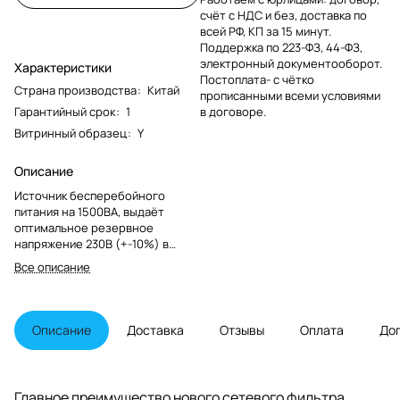
счёт с НДС и без, доставка по
всей РФ, КП за 15 минут.
Поддержка по 223-ФЗ, 44-ФЗ,
электронный документооборот.
Характеристики
Постоплата- с чётко
Страна производства
:
Китай
прописанными всеми условиями
Гарантийный срок
:
1
в договоре.
Витринный образец
:
Y
Описание
Источник бесперебойного
питания на 1500ВА, выдаёт
оптимальное резервное
напряжение 230В (+-10%) в
случае отключения
Все описание
электроэнергии на время от 12
до 80 минут. 10 разъёмов IEC C13
для подключения потребителей
на задней панели. Технологии
Описание
Доставка
Отзывы
Оплата
До
SMP, LiFT, EVS. Триггерные вход и
выход для безопасного
управления подключёнными
компонентами. Интерфейсы RS-
Главное преимущество нового сетевого фильтра