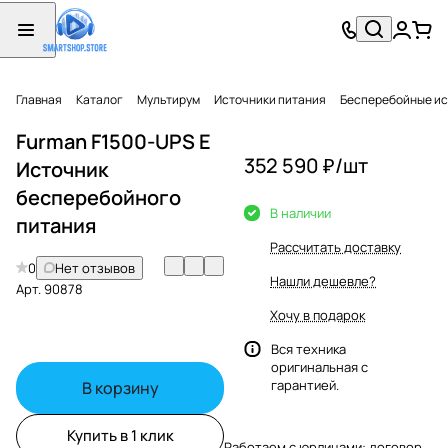
Главная
Каталог
Мультирум
Источники питания
Бесперебойные ис
Furman F1500-UPS E
352 590 ₽/
шт
Источник
бесперебойного
В наличии
питания
Рассчитать доставку
0
Нет отзывов
Нашли дешевле?
Арт.
90878
Хочу в подарок
Вся техника
оригинальная с
гарантией.
В корзину
Купить в 1 клик
Работаем с юрлицами: договор,