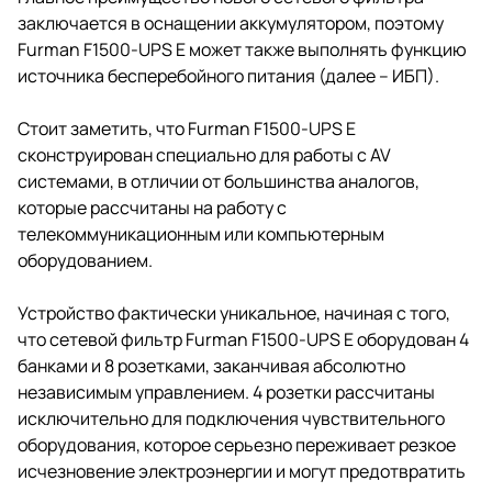
232, USB-B. Светодиодный
заключается в оснащении аккумулятором, поэтому
индикатор статуса банков
питания и защиты, дисплей на
Furman F1500-UPS E может также выполнять функцию
передней панели.
источника бесперебойного питания (далее – ИБП).
Стоит заметить, что Furman F1500-UPS Е
сконструирован специально для работы с AV
системами, в отличии от большинства аналогов,
которые рассчитаны на работу с
телекоммуникационным или компьютерным
оборудованием.
Устройство фактически уникальное, начиная с того,
что сетевой фильтр Furman F1500-UPS Е оборудован 4
банками и 8 розетками, заканчивая абсолютно
независимым управлением. 4 розетки рассчитаны
исключительно для подключения чувствительного
оборудования, которое серьезно переживает резкое
исчезновение электроэнергии и могут предотвратить