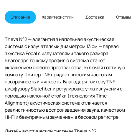
28 кГц, чувствительность: 90 дБ,
сопротивление: 8 Ом, габариты:
931×191×352 мм, вес: 17 кг.
Описание
Характеристики
Доставка
Отзывы
Theva N°2 — элегантная напольная акустическая
система с излучателями диаметром 13 см — первая
акустика Focal с излучателями такого размера.
Благодаря тонкому профилю система станет
украшением любого пространства, включая гостиную
комнату. Твитер TNF придает высоким частотам
прозрачность и мягкость. Благодаря твитеру TNF,
диффузору Slatefiber и регулировке угла излучения с
помощью наклонной стойки (технология Time
Alignment) акустическая система отличается
реалистичностью воспроизведения звука, качеством
Hi-Fi и безупречным звучанием в басовом регистре.
Дизайн акустической системы Theva N°2,