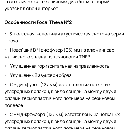
но и отличается лаконичным дизайном, который
украсит любой интерьер.
Особенности Focal Theva N°2
3-полосная, напольная акустическая система серии
Theva
Новейший В Ч диффузор (25) мм из алюминиево-
магниевого сплава по технологии TNF®
Улучшенная горизонтальная направленность
Улучшенный звуковой образ
СЧ диффузор (127 мм) изготовлен из нетканых
углеродных волокон, в виде сэндвича между двумя
слоями термопластичного полимера на резиновом
подвесе
2 НЧ диффузора (127 мм) изготовлены из нетканых
углеродных волокон, в виде сэндвича между двумя
слоями термопластичного полимера на резиновом