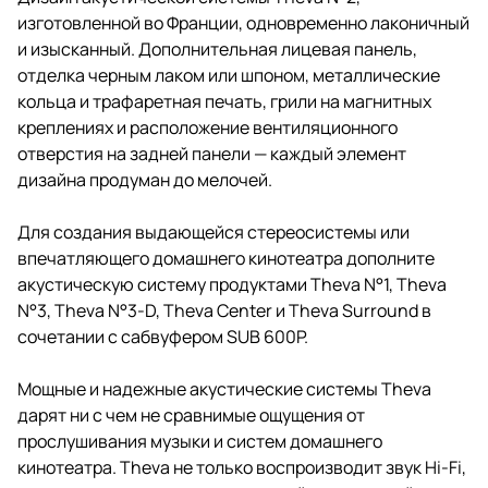
изготовленной во Франции, одновременно лаконичный
и изысканный. Дополнительная лицевая панель,
отделка черным лаком или шпоном, металлические
кольца и трафаретная печать, грили на магнитных
креплениях и расположение вентиляционного
отверстия на задней панели — каждый элемент
дизайна продуман до мелочей.
Для создания выдающейся стереосистемы или
впечатляющего домашнего кинотеатра дополните
акустическую систему продуктами Theva N°1, Theva
N°3, Theva N°3-D, Theva Center и Theva Surround в
сочетании с сабвуфером SUB 600P.
Мощные и надежные акустические системы Theva
дарят ни с чем не сравнимые ощущения от
прослушивания музыки и систем домашнего
кинотеатра. Theva не только воспроизводит звук Hi-Fi,