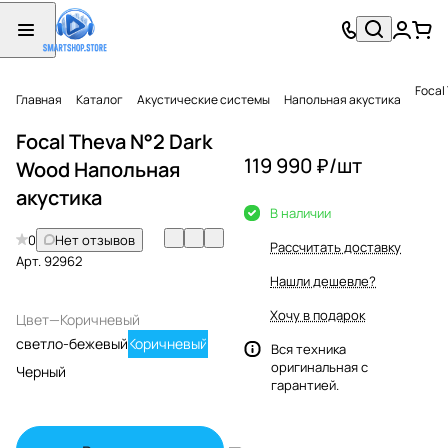
Focal
Главная
Каталог
Акустические системы
Напольная акустика
Focal Theva N°2 Dark
119 990 ₽/
шт
Wood Напольная
акустика
В наличии
0
Нет отзывов
Рассчитать доставку
Арт.
92962
Нашли дешевле?
Хочу в подарок
Цвет
—
Коричневый
светло-бежевый
Коричневый
Вся техника
оригинальная с
Черный
гарантией.