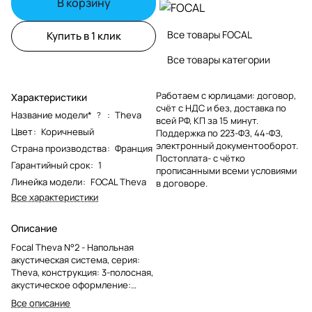
В корзину
Все товары FOCAL
Купить в 1 клик
Все товары категории
Работаем с юрлицами: договор,
Характеристики
счёт с НДС и без, доставка по
Название модели*
:
Theva
?
всей РФ, КП за 15 минут.
Цвет
:
Коричневый
Поддержка по 223-ФЗ, 44-ФЗ,
электронный документооборот.
Страна производства
:
Франция
Постоплата- с чётко
Гарантийный срок
:
1
прописанными всеми условиями
Линейка модели
:
FOCAL Theva
в договоре.
Все характеристики
Описание
Focal Theva N°2 - Напольная
акустическая система, серия:
Theva, конструкция: 3-полосная,
акустическое оформление:
фазоинвертор, мощность: 40 —
Все описание
200 Вт, диапазон частот: 53 Гц —