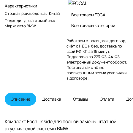
Характеристики
Страна производства
:
Китай
Все товары FOCAL
Подходит для автомобиля
:
Все товары категории
Марка авто BMW
Работаем с юрлицами: договор,
счёт с НДС и без, доставка по
всей РФ, КП за 15 минут.
Поддержка по 223-ФЗ, 44-ФЗ,
электронный документооборот.
Постоплата- с чётко
прописанными всеми условиями
в договоре.
Описание
Доставка
Отзывы
Оплата
До
Комплект Focal Inside для полной замены штатной
акустической системы BMW