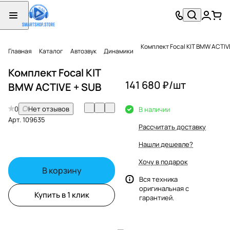
Комплект Focal KIT BMW ACTIV
Главная
Каталог
Автозвук
Динамики
Комплект Focal KIT
141 680 ₽/
шт
BMW ACTIVE + SUB
0
Нет отзывов
В наличии
Арт.
109635
Рассчитать доставку
Нашли дешевле?
Хочу в подарок
В корзину
Вся техника
оригинальная с
Купить в 1 клик
гарантией.