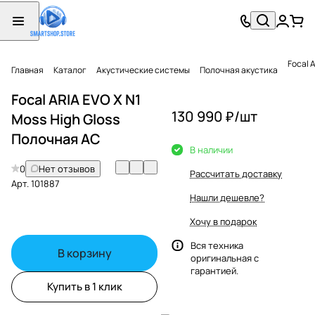
Focal 
Главная
Каталог
Акустические системы
Полочная акустика
Focal ARIA EVO X N1
130 990 ₽/
шт
Moss High Gloss
Полочная АС
В наличии
0
Нет отзывов
Рассчитать доставку
Арт.
101887
Нашли дешевле?
Хочу в подарок
Вся техника
В корзину
оригинальная с
гарантией.
Купить в 1 клик