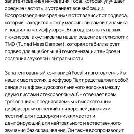
запатентованная инновация Focal, которая улучшает
средние частоты и устраняет все вибрации.
Воспроизведение средних частот зависит от подвеса,
который находится между массивной рамой динамика
и подвижным диффузором. Благодаря опыту наших
инженеров-акустиков мы нашли решение в технологии
TMD (Tuned Mass Damper), которая стабилизирует
подвес для еще большей гомогенизации тембров и
создания звуковой нейтральности.
Запатентованный компанией Focal и изготовленный в
наших мастерских, диффузор Flax представляет собой
сэндвич из французского льняного волокна между
двумя листами стекловолокна. Он отвечает всем
требованиям, предъявляемым к высокоточным
диффузорам: он легкий для хорошей динамики,
жесткий для поддержки низких частот и
демпфирующий для нейтрального и естественного
звучания без окрашивания. Он также воспроизводит