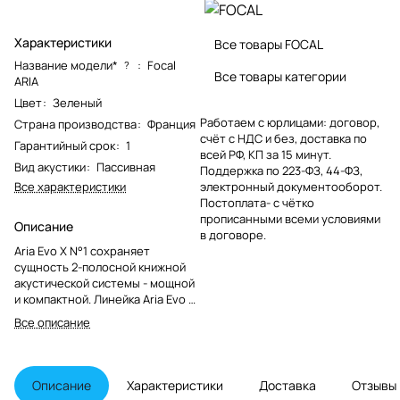
Характеристики
Все товары FOCAL
Название модели*
:
Focal
?
Все товары категории
ARIA
Цвет
:
Зеленый
Работаем с юрлицами: договор,
Страна производства
:
Франция
счёт с НДС и без, доставка по
Гарантийный срок
:
1
всей РФ, КП за 15 минут.
Вид акустики
:
Пассивная
Поддержка по 223-ФЗ, 44-ФЗ,
Все характеристики
электронный документооборот.
Постоплата- с чётко
прописанными всеми условиями
Описание
в договоре.
Aria Evo X N°1 сохраняет
сущность 2-полосной книжной
акустической системы - мощной
и компактной. Линейка Aria Evo X
предлагает изысканное
Все описание
качество звука, простой дизайн
и высококачественные
материалы.
Описание
Характеристики
Доставка
Отзывы