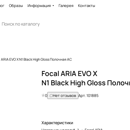
лог
Образы
Информация
Галерея
Контакты
 ARIA EVO X N1 Black High Gloss Полочная АС
Focal ARIA EVO X
N1 Black High Gloss Поло
0
Нет отзывов
Арт.
101885
Характеристики
?