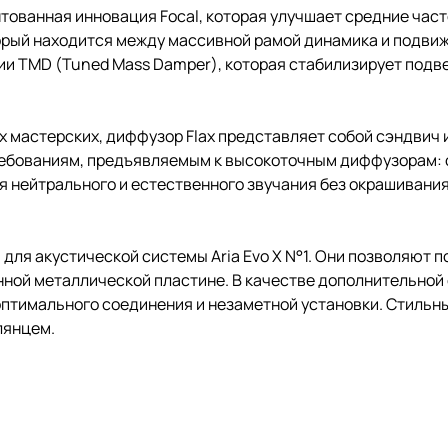
ованная инновация Focal, которая улучшает средние часто
торый находится между массивной рамой динамика и подв
ии TMD (Tuned Mass Damper), которая стабилизирует подв
х мастерских, диффузор Flax представляет собой сэндвич 
ребованиям, предъявляемым к высокоточным диффузорам: о
я нейтрального и естественного звучания без окрашивани
 для акустической системы Aria Evo X N°1. Они позволяют
нной металлической пластине. В качестве дополнительной
тимального соединения и незаметной установки. Стильны
лянцем.