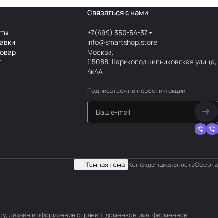
Связаться с нами
аты
+7(499) 350-54-37
тавки
info@smartshop.store
товар
Москва,
т
115088 Шарикоподшипниковская улица,
4к4А
Подписаться
на новости и акции
Темная тема
Конфиденциальность
Оферта
уру, дизайн и оформление страниц, доменное имя, фирменное