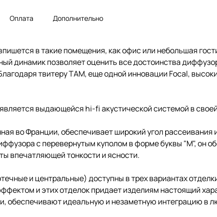
Оплата
Дополнительно
впишется в такие помещения, как офис или небольшая гостин
тный динамик позволяет оценить все достоинства диффузор
 Благодаря твитеру TAM, еще одной инновации Focal, высо
и является выдающейся hi-fi акустической системой в свое
нная во Франции, обеспечивает широкий угол рассеивания 
ффузора с перевернутым куполом в форме буквы "М", он о
ты впечатляющей тонкости и ясности.
течные и центральные) доступны в трех вариантах отделки: 
 эффектом и этих отделок придает изделиям настоящий хар
и, обеспечивают идеальную и незаметную интеграцию в л