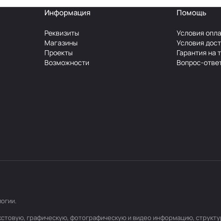
Информация
Помощь
Реквизиты
Условия опл
Магазины
Условия дос
Проекты
Гарантия на 
Возможности
Вопрос-отве
логии
.
текстовую, графическую, фотографическую и видео информацию, структ