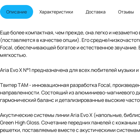
Описание
Характеристики
Доставка
Отзывы
Еще более компактная, чем прежде, она легко и незаметно 
(поставляется в качестве опции). Его средне/низкочасто
Focal, обеспечивающей богатое и естественное звучание.
мягкостью.
Aria Evo X N°1 предназначена для всех любителей музыки 
Твитер TAM - инновационная разработка Focal, произведе
направленности. Состоящий из алюминиево-магниевого ди
гармонический баланс и детализированные высокие часто
Акустические системы линии Aria Evo X (напольные, библио
Green High Gloss. Сочетание передних панелей с кожаным
решетки, поставляемые вместе с акустическими системам