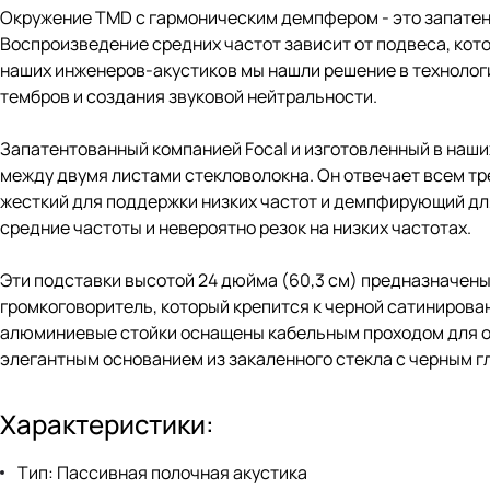
Окружение TMD с гармоническим демпфером - это запатент
Воспроизведение средних частот зависит от подвеса, ко
наших инженеров-акустиков мы нашли решение в технолог
тембров и создания звуковой нейтральности.
Запатентованный компанией Focal и изготовленный в наши
между двумя листами стекловолокна. Он отвечает всем т
жесткий для поддержки низких частот и демпфирующий дл
средние частоты и невероятно резок на низких частотах.
Эти подставки высотой 24 дюйма (60,3 см) предназначены
громкоговоритель, который крепится к черной сатинирова
алюминиевые стойки оснащены кабельным проходом для оп
элегантным основанием из закаленного стекла с черным г
Характеристики:
Тип: Пассивная полочная акустика