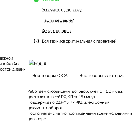
Рассчитать доставку
Нашли дешевле?
Хочу в подарок
Вся техника оригинальная с гарантией.
книжной
инейка Aria
ростой дизайн
Все товары FOCAL
Все товары категории
Работаем с юрлицами: договор, счёт с НДС и без,
доставка по всей РФ, КП за 15 минут.
Поддержка по 223-ФЗ, 44-ФЗ, электронный
документооборот.
Постоплата- с чётко прописанными всеми условиями в
договоре.