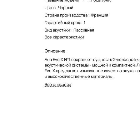
Название модели*
:
Focal ARIA
Цвет
:
Черный
Страна производства
:
Франция
Гарантийный срок
:
1
Вид акустики
:
Пассивная
Все характеристики
Описание
Aria Evo X N°1 сохраняет сущность 2-полосной 
акустической системы - мощной и компактной. Л
Evo X предлагает изысканное качество звука, п
и высококачественные материалы.
Все описание