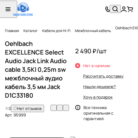
Oehlbach EXC
Главная
Каталог
Кабели для Hi-Fi
Межблочный кабель
Oehlbach
2 490 ₽/
шт
EXCELLENCE Select
Audio Jack Link Audio
Нет в наличии
cable 3,5Kl 0,25m sw
Рассчитать доставку
межблочный аудио
кабель 3,5 мм Jack
Нашли дешевле?
D1C33180
Хочу в подарок
Вся техника
0
Нет отзывов
оригинальная с
Арт.
95999
гарантией.