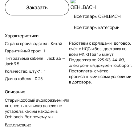
Заказать
Все товары OEHLBACH
Все товары категории
Характеристики
Работаем с юрлицами: договор,
Страна производства
:
Китай
счёт с НДС и без, доставка по
Гарантийный срок
:
1
всей РФ, КП за 15 минут.
Тип разъема кабеля
:
Jack 3.5 —
Поддержка по 223-ФЗ, 44-ФЗ,
Jack 3.5
электронный документооборот.
Постоплата- с чётко
Количество, штук*
:
1
прописанными всеми условиями
Длина кабеля
:
0.25
в договоре.
Описание
Старый добрый аудиоразъем или
штепсельная вилка далеко не
устарели, как мы находим в
Oehlbach. Вот почему мы
добавили к ним новое мощное
Все описание
обновление с помощью кабеля
Oehlbach Select Audio Jack Link.