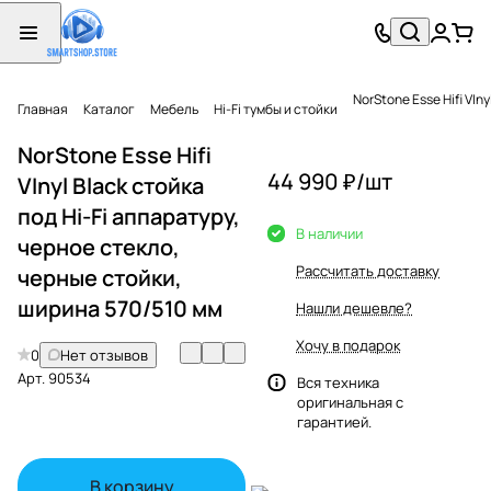
NorStone Esse Hifi VIn
Главная
Каталог
Мебель
Hi-Fi тумбы и стойки
NorStone Esse Hifi
44 990 ₽/
шт
VInyl Black стойка
под Hi-Fi аппаратуру,
В наличии
черное стекло,
Рассчитать доставку
черные стойки,
ширина 570/510 мм
Нашли дешевле?
Хочу в подарок
0
Нет отзывов
Арт.
90534
Вся техника
оригинальная с
гарантией.
В корзину