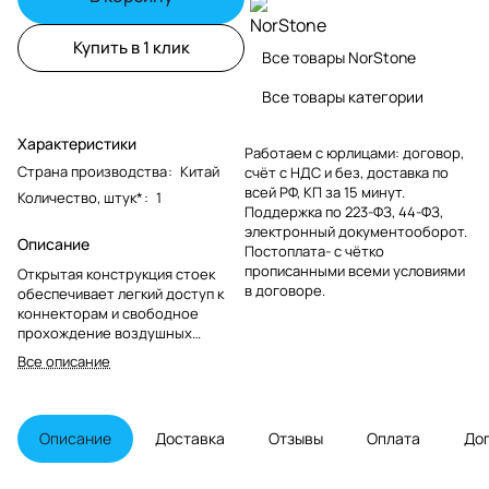
Купить в 1 клик
Все товары NorStone
Все товары категории
Характеристики
Работаем с юрлицами: договор,
Страна производства
:
Китай
счёт с НДС и без, доставка по
всей РФ, КП за 15 минут.
Количество, штук*
:
1
Поддержка по 223-ФЗ, 44-ФЗ,
электронный документооборот.
Описание
Постоплата- с чётко
прописанными всеми условиями
Открытая конструкция стоек
в договоре.
обеспечивает легкий доступ к
коннекторам и свободное
прохождение воздушных
потоков, которое способствует
Все описание
эффективному охлаждению
аппаратов.
Описание
Доставка
Отзывы
Оплата
До