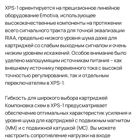
любому линейному каскаду,
XPS-1 ориентируется на прецизионное линейное
предусилителю или другому
аудио оборудованию с
оборудование Emotiva, использующее
линейными входами RCA
высококачественные компоненты на протяжении
всего сигнального тракта для точной эквализации
RIAA, предельно низкого уровня шума даже для
картриджей со слабым выходным сигналом и очень
низким уровнем искажений. Особое внимание было
уделено малошумящим источникам питания – как
внешнему источнику переменного тока с высокой
точностью регулирования, так и отдельным
переключателям в XPS-1.
Гибкость для широкого выбора картриджей
Компоновка схем в XPS-1 предусматривает
обеспечение оптимальных характеристик усиления и
уровня шума для картриджей с подвижным магнитом
(MM) и с подвижной катушкой (MC). Вы можете
настроить сопротивление нагрузки на входе