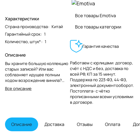
Все товары Emotiva
Характеристики
Страна производства
:
Китай
Все товары категории
Гарантийный срок
:
1
Количество, штук*
:
1
Гарантия качества
Описание
Работаем с юрлицами: договор,
Вы храните большую коллекцию
счёт с НДС и без, доставка по
старых записей? Или вас
всей РФ, КП за 15 минут.
соблазняет идущее полным
Поддержка по 223-ФЗ, 44-ФЗ,
ходом возрождение винила?
электронный документооборот.
Если так, то
Все описание
Постоплата- с чётко
высококачественный фоно-
прописанными всеми условиями
предусилитель XPS-1 именно то,
в договоре.
что вам нужно для того, чтобы
вдохнуть новую жизнь в мир
вашего аналогового медиа.
Обладающий высокой точностью
Описание
Доставка
Отзывы
Оплата
До
и низким уровнем шума XPS-1
идеально подходит для
подключения проигрывателя к