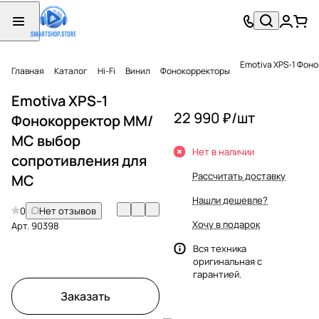
Emotiva XPS-1 Фон
Главная
Каталог
Hi-Fi
Винил
Фонокорректоры
Emotiva XPS-1
22 990 ₽/
шт
Фонокорректор ММ/
МС выбор
Нет в наличии
сопротивления для
Рассчитать доставку
МС
Нашли дешевле?
0
Нет отзывов
Хочу в подарок
Арт.
90398
Вся техника
оригинальная с
гарантией.
Заказать