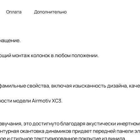
Оплата
Дополнительно
нащение.
ющий монтаж колонок в любом положении.
фамильные свойства, включая изысканность дизайна, каче
ости модели Airmotiv XC3.
звучания, это достигнуто благодаря акустически инертном
онтурная окантовка динамиков придает передней панели э
ое и стильное текстурированное покрытие из винила.