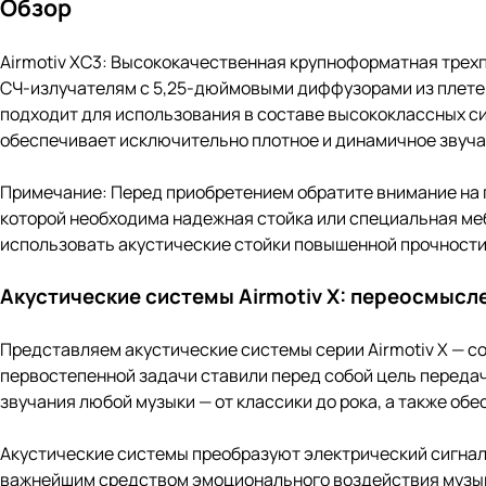
Обзор
Airmotiv XC3: Высококачественная крупноформатная трехп
СЧ-излучателям с 5,25-дюймовыми диффузорами из плете
подходит для использования в составе высококлассных с
обеспечивает исключительно плотное и динамичное звуча
Примечание: Перед приобретением обратите внимание на г
которой необходима надежная стойка или специальная меб
использовать акустические стойки повышенной прочности
Акустические системы Airmotiv X: переосмысл
Представляем акустические системы серии Airmotiv X — со
первостепенной задачи ставили перед собой цель переда
звучания любой музыки — от классики до рока, а также о
Акустические системы преобразуют электрический сигнал
важнейшим средством эмоционального воздействия музыки