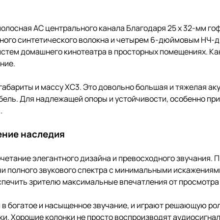
олосная АС центрального канала Благодаря 25 x 32-мм го
ного синтетического волокна и четырем 6-дюймовым НЧ-
истем домашнего кинотеатра в просторных помещениях. Ка
ние.
абариты и массу XC3. Это довольно большая и тяжелая аку
ель. Для надлежащей опоры и устойчивости, особенно при
.
ение наследия
четание элегантного дизайна и превосходного звучания. П
чи полного звукового спектра с минимальными искажениям
беспечить зрителю максимальные впечатления от просмотра
 в богатое и насыщенное звучание, и играют решающую ро
. Хорошие колонки не просто воспроизводят аудиосигнал