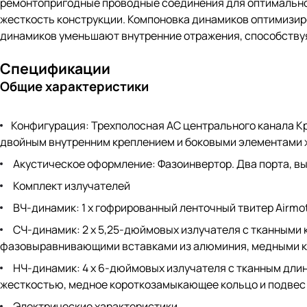
ремонтопригодные проводные соединения для оптимально
жесткость конструкции. Компоновка динамиков оптимизиро
динамиков уменьшают внутренние отражения, способству
Спецификации
Общие характеристики
Конфигурация: Трехполосная АС центрального канала Кр
двойным внутренним креплением и боковыми элементами 
Акустическое оформление: Фазоинвертор. Два порта, в
Комплект излучателей
ВЧ-динамик: 1 х гофрированный ленточный твитер Airmoti
СЧ-динамик: 2 х 5,25-дюймовых излучателя с тканным
фазовыравнивающими вставками из алюминия, медными ко
НЧ-динамик: 4 х 6-дюймовых излучателя с тканным дл
жесткостью, медное короткозамыкающее кольцо и подвес 
Электрические характеристики