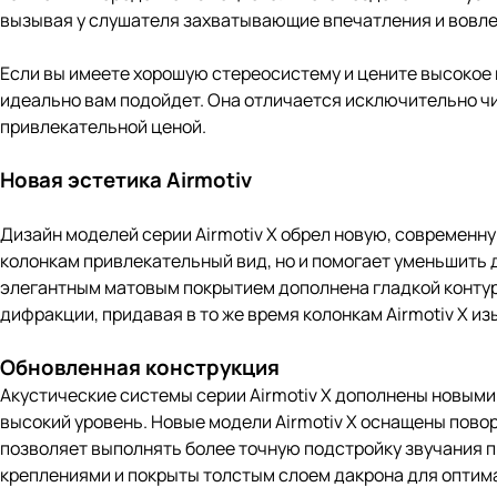
вызывая у слушателя захватывающие впечатления и вовлек
Если вы имеете хорошую стереосистему и цените высокое к
идеально вам подойдет. Она отличается исключительно ч
привлекательной ценой.
Новая эстетика Airmotiv
Дизайн моделей серии Airmotiv X обрел новую, современну
колонкам привлекательный вид, но и помогает уменьшить 
элегантным матовым покрытием дополнена гладкой контур
дифракции, придавая в то же время колонкам Airmotiv X и
Обновленная конструкция
Акустические системы серии Airmotiv X дополнены новым
высокий уровень. Новые модели Airmotiv X оснащены пов
позволяет выполнять более точную подстройку звучания 
креплениями и покрыты толстым слоем дакрона для оптима