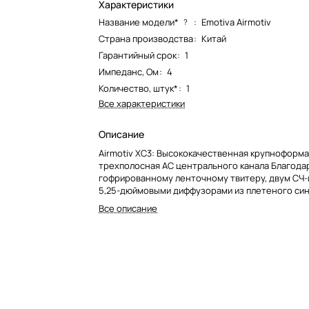
Характеристики
Название модели*
:
Emotiva Airmotiv
?
Страна производства
:
Китай
Гарантийный срок
:
1
Импеданс, Ом
:
4
Количество, штук*
:
1
Все характеристики
Описание
Airmotiv XC3: Высококачественная крупноформ
трехполосная АС центрального канала Благодар
гофрированному ленточному твитеру, двум СЧ-
5,25-дюймовыми диффузорами из плетеного си
волокна и четырем 6-дюймовым НЧ-динамикам 
Все описание
идеально подходит для использования в состав
высококлассных систем домашнего кинотеатра
помещениях.