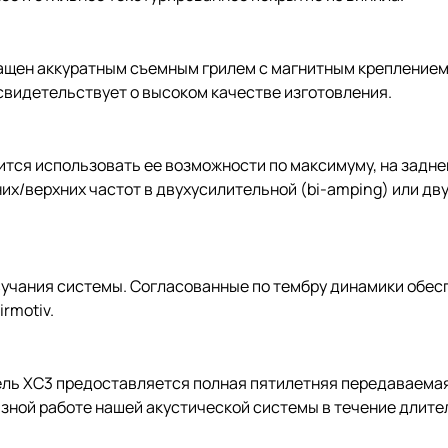
ащен аккуратным съемным грилем с магнитным крепление
 свидетельствует о высоком качестве изготовления.
мится использовать ее возможности по максимуму, на задн
х/верхних частот в двухусилительной (bi-amping) или дву
учания системы. Согласованные по тембру динамики обес
rmotiv.
ль XC3 предоставляется полная пятилетняя передаваемая 
зной работе нашей акустической системы в течение длите