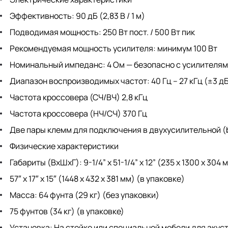
Эффективность: 90 дБ (2,83 В / 1 м)
Подводимая мощность: 250 Вт пост. / 500 Вт пик
Рекомендуемая мощность усилителя: минимум 100 Вт
Номинальный импеданс: 4 Ом — безопасно с усилителям
Диапазон воспроизводимых частот: 40 Гц – 27 кГц (±3 д
Частота кроссовера (СЧ/ВЧ) 2,8 кГц
Частота кроссовера (НЧ/СЧ) 370 Гц
Две пары клемм для подключения в двухусилительной (b
Физические характеристики
Габариты (ВхШхГ): 9-1/4” x 51-1/4” x 12” (235 х 1300 х 304
57″ x 17″ x 15″ (1448 х 432 х 381 мм) (в упаковке)
Масса: 64 фунта (29 кг) (без упаковки)
75 фунтов (34 кг) (в упаковке)
Установка: На стойке или специальной мебели для акус