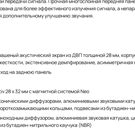
й передачи сигнала. Прочная многослойная передняя пан
вана для более эффективного излучения сигнала, а непар
я дополнительному улучшению звучания.
ашеный акустический экран из ДВП толщиной 28 мм, корпу
жесткости, экстенсивное демпфирование, асимметричная 
ыход на заднюю панель
v 28 x 32 мм с магнитной системой Neo
и коническими диффузорами, алюминиевыми звуковыми ка
роткозамыкающими кольцами, подвесами из бутадиен-нит
инноходным диффузором, алюминиевая звуковая катушка, 
из бутадиен-нитрильного каучука (NBR)