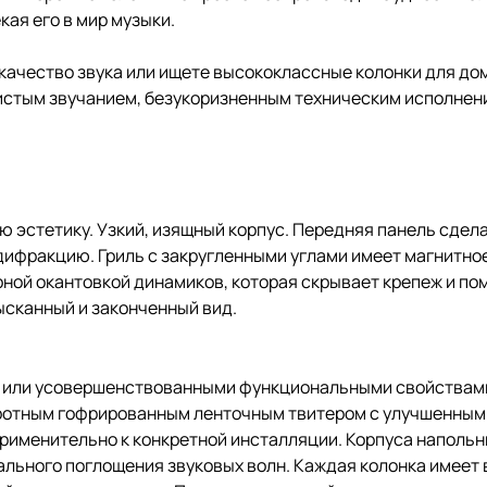
ая его в мир музыки.
ачество звука или ищете высококлассные колонки для дома
истым звучанием, безукоризненным техническим исполнен
ю эстетику. Узкий, изящный корпус. Передняя панель сдела
дифракцию. Гриль с закругленными углами имеет магнитное
ной окантовкой динамиков, которая скрывает крепеж и п
зысканный и законченный вид.
и или усовершенствованными функциональными свойствами
оротным гофрированным ленточным твитером с улучшенным
применительно к конкретной инсталляции. Корпуса наполь
льного поглощения звуковых волн. Каждая колонка имеет 