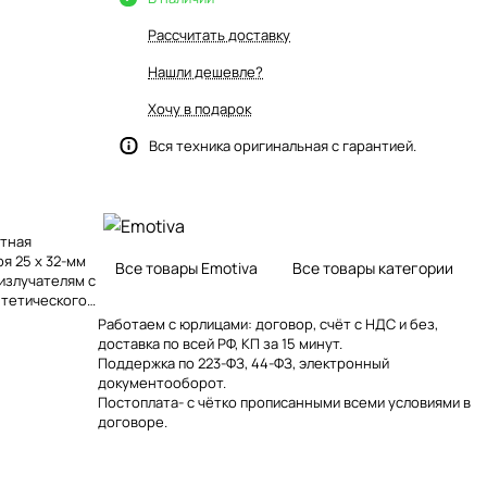
Рассчитать доставку
Нашли дешевле?
Хочу в подарок
Вся техника оригинальная с гарантией.
атная
я 25 x 32-мм
Все товары Emotiva
Все товары категории
излучателям с
нтетического
эта модель
Работаем с юрлицами: договор, счёт с НДС и без,
е
доставка по всей РФ, КП за 15 минут.
 в просторных
Поддержка по 223-ФЗ, 44-ФЗ, электронный
документооборот.
Постоплата- с чётко прописанными всеми условиями в
договоре.