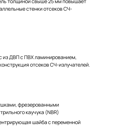
ель толщиной свыше 25 мм повышает
аллельные стенки отсеков СЧ-
с из ДВП с ПВХ ламинированием,
конструкция отсеков СЧ-излучателей.
тушками, фрезерованными
рильного каучука (NBR)
центрирующая шайба с переменной