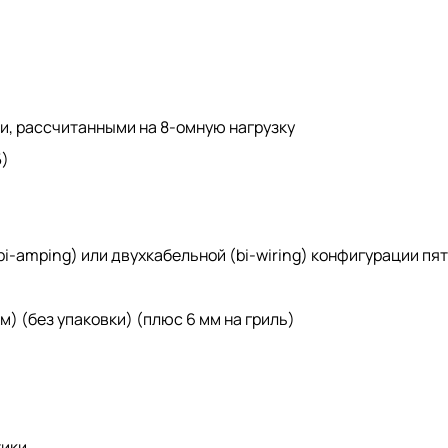
и, рассчитанными на 8-омную нагрузку
Б)
i-amping) или двухкабельной (bi-wiring) конфигурации пя
 мм) (без упаковки) (плюс 6 мм на гриль)
тики