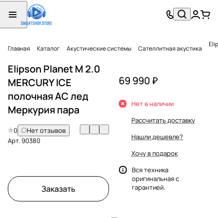
Eli
Главная
Каталог
Акустические системы
Сателлитная акустика
Elipson Planet M 2.0
69 990 ₽
MERCURY ICE
полочная АС лед
Нет в наличии
Меркурия пара
Рассчитать доставку
0
Нет отзывов
Нашли дешевле?
Арт.
90380
Хочу в подарок
Вся техника
оригинальная с
гарантией.
Заказать