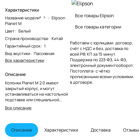
Характеристики
Все товары Elipson
Название модели*
:
Elipson
?
Planet M
Все товары категории
Цвет
:
Белый
Страна производства
:
Китай
Работаем с юрлицами: договор,
Гарантийный срок
:
1
счёт с НДС и без, доставка по
Вид акустики
:
Пассивная
всей РФ, КП за 15 минут.
Поддержка по 223-ФЗ, 44-ФЗ,
Все характеристики
электронный документооборот.
Постоплата- с чётко
Описание
прописанными всеми условиями
в договоре.
Колонки Planet M 2.0 имеют
закрытый корпус, и могут
устанавливаться на настольной
подставке или специальной
напольной стойке. Акустические
Все описание
системы имеют двухполосную
конфигурацию, оснащены
фирменными динамиками –
низкочастотным с бумажным
Описание
Характеристики
Доставка
Отзывы
диффузором диаметром 100 мм,
и пищалкой с шелковым 20-мм