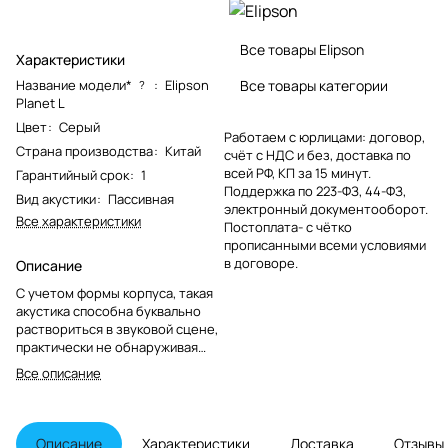
Все товары Elipson
Характеристики
Название модели*
:
Elipson
Все товары категории
?
Planet L
Цвет
:
Серый
Работаем с юрлицами: договор,
Страна производства
:
Китай
счёт с НДС и без, доставка по
всей РФ, КП за 15 минут.
Гарантийный срок
:
1
Поддержка по 223-ФЗ, 44-ФЗ,
Вид акустики
:
Пассивная
электронный документооборот.
Все характеристики
Постоплата- с чётко
прописанными всеми условиями
в договоре.
Описание
С учетом формы корпуса, такая
акустика способна буквально
раствориться в звуковой сцене,
практически не обнаруживая
себя в качестве источника звука.
Все описание
Внутренняя проводка в колонках
выполнена качественным
акустическим кабелем, а для
подключения усилителя служит
Описание
Характеристики
Доставка
Отзывы