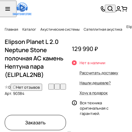
Eli
Главная
Каталог
Акустические системы
Сателлитная акустика
Elipson Planet L 2.0
129 990 ₽
Neptune Stone
полочная АС камень
Нет в наличии
Нептуна пара
Рассчитать доставку
(ELIPLAL2NB)
Нашли дешевле?
0
Нет отзывов
Хочу в подарок
Арт.
90384
Вся техника
оригинальная с
гарантией.
Заказать