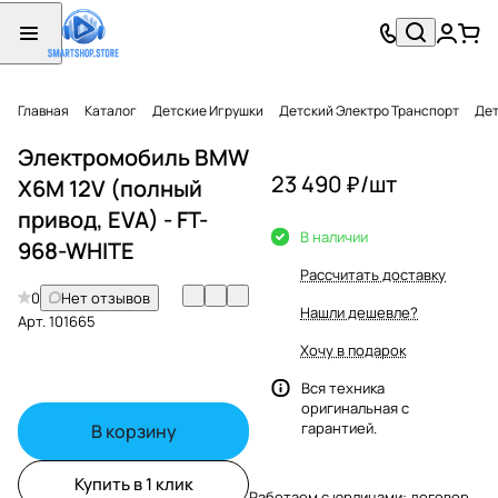
Главная
Каталог
Детские Игрушки
Детский Электро Транспорт
Дет
Электромобиль BMW
23 490 ₽/
шт
X6M 12V (полный
привод, EVA) - FT-
В наличии
968-WHITE
Рассчитать доставку
0
Нет отзывов
Нашли дешевле?
Арт.
101665
Хочу в подарок
Вся техника
оригинальная с
гарантией.
В корзину
Купить в 1 клик
Работаем с юрлицами: договор,