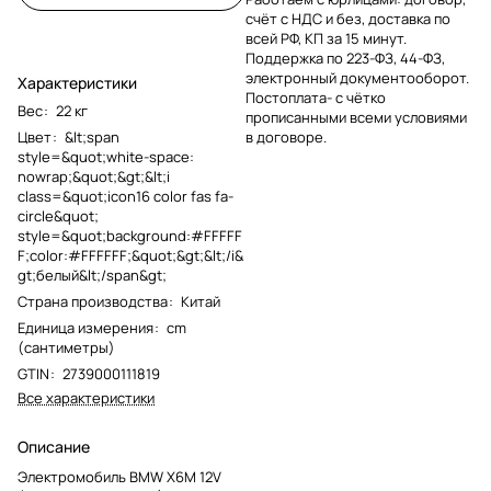
счёт с НДС и без, доставка по
всей РФ, КП за 15 минут.
Поддержка по 223-ФЗ, 44-ФЗ,
электронный документооборот.
Характеристики
Постоплата- с чётко
Вес
:
22 кг
прописанными всеми условиями
Цвет
:
&lt;span
в договоре.
style=&quot;white-space:
nowrap;&quot;&gt;&lt;i
class=&quot;icon16 color fas fa-
circle&quot;
style=&quot;background:#FFFFF
F;color:#FFFFFF;&quot;&gt;&lt;/i&
gt;белый&lt;/span&gt;
Страна производства
:
Китай
Единица измерения
:
cm
(сантиметры)
GTIN
:
2739000111819
Все характеристики
Описание
Электромобиль BMW X6M 12V