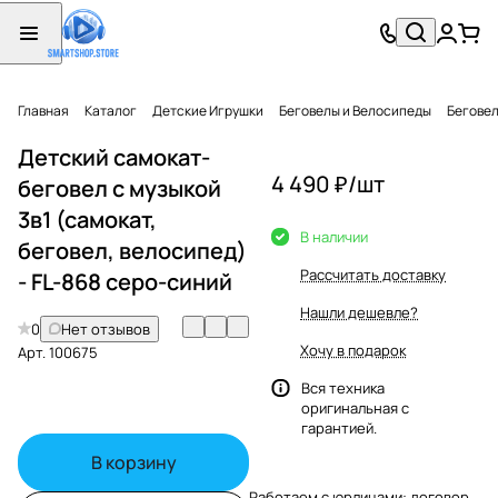
Главная
Каталог
Детские Игрушки
Беговелы и Велосипеды
Бегове
Детский самокат-
4 490 ₽/
шт
беговел с музыкой
3в1 (самокат,
В наличии
беговел, велосипед)
Рассчитать доставку
- FL-868 серо-синий
Нашли дешевле?
0
Нет отзывов
Хочу в подарок
Арт.
100675
Вся техника
оригинальная с
гарантией.
В корзину
Работаем с юрлицами: договор,