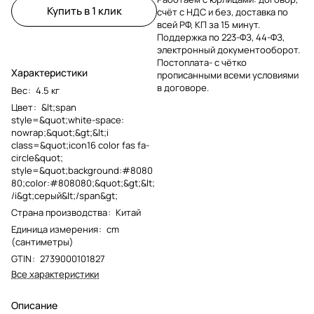
Купить в 1 клик
счёт с НДС и без, доставка по
всей РФ, КП за 15 минут.
Поддержка по 223-ФЗ, 44-ФЗ,
электронный документооборот.
Постоплата- с чётко
Характеристики
прописанными всеми условиями
в договоре.
Вес
:
4.5 кг
Цвет
:
&lt;span
style=&quot;white-space:
nowrap;&quot;&gt;&lt;i
class=&quot;icon16 color fas fa-
circle&quot;
style=&quot;background:#8080
80;color:#808080;&quot;&gt;&lt;
/i&gt;серый&lt;/span&gt;
Страна производства
:
Китай
Единица измерения
:
cm
(сантиметры)
GTIN
:
2739000101827
Все характеристики
Описание