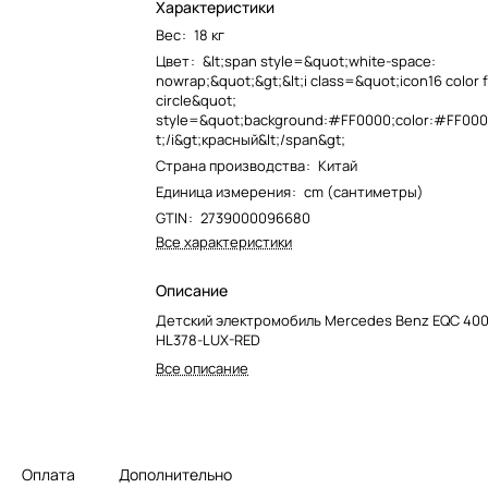
Характеристики
Вес
:
18 кг
Цвет
:
&lt;span style=&quot;white-space:
nowrap;&quot;&gt;&lt;i class=&quot;icon16 color f
circle&quot;
style=&quot;background:#FF0000;color:#FF0000
t;/i&gt;красный&lt;/span&gt;
Страна производства
:
Китай
Единица измерения
:
cm (сантиметры)
GTIN
:
2739000096680
Все характеристики
Описание
Детский электромобиль Mercedes Benz EQC 400
HL378-LUX-RED
Все описание
Оплата
Дополнительно