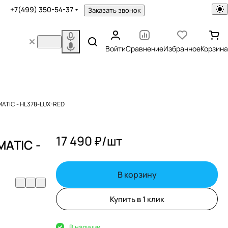
+7(499) 350-54-37
Заказать звонок
Войти
Сравнение
Избранное
Корзина
MATIC - HL378-LUX-RED
17 490 ₽/
шт
MATIC -
В корзину
Купить в 1 клик
В наличии