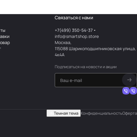
Связаться с нами
аты
+7(499) 350-54-37
тавки
info@smartshop.store
товар
Москва,
т
115088 Шарикоподшипниковская улица,
4к4А
Подписаться
на новости и акции
Темная тема
Конфиденциальность
Оферта