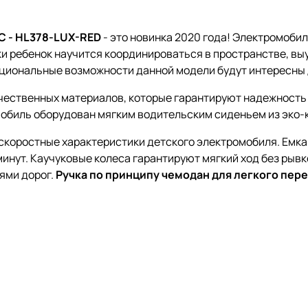
C - HL378-LUX-RED
- это новинка 2020 года! Электромоби
 ребенок научится координироваться в пространстве, вы
циональные возможности данной модели будут интересны де
чественных материалов, которые гарантируют надежность 
мобиль оборудован мягким водительским сиденьем из эко-
скоростные характеристики детского электромобиля. Емка
инут. Каучуковые колеса гарантируют мягкий ход без рывко
ями дорог.
Р
учка по принципу чемодан для легкого пе