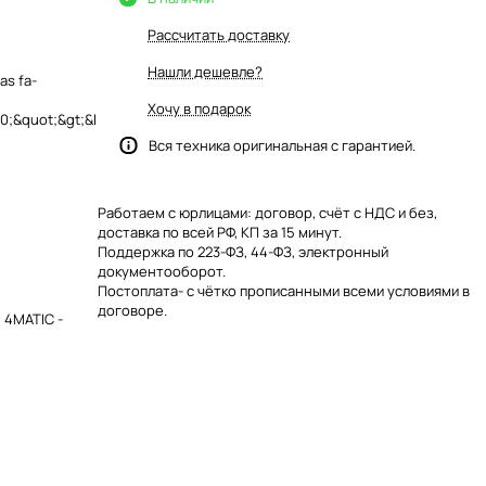
Рассчитать доставку
Нашли дешевле?
as fa-
Хочу в подарок
;&quot;&gt;&l
Вся техника оригинальная с гарантией.
Работаем с юрлицами: договор, счёт с НДС и без,
доставка по всей РФ, КП за 15 минут.
Поддержка по 223-ФЗ, 44-ФЗ, электронный
документооборот.
Постоплата- с чётко прописанными всеми условиями в
договоре.
 4MATIC -