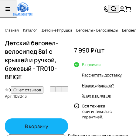
Главная
Каталог
Детские Игрушки
Беговелы и Велосипеды
Бегове
Детский беговел-
7 990 ₽/
шт
велосипед 8в1 с
крышей и ручкой,
В наличии
бежевый - TR010-
Рассчитать доставку
BEIGE
Нашли дешевле?
0
Нет отзывов
Хочу в подарок
Арт.
108043
Вся техника
оригинальная с
гарантией.
В корзину
Работаем с юрлицами: договор,