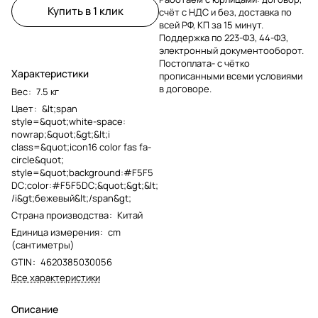
Купить в 1 клик
счёт с НДС и без, доставка по
всей РФ, КП за 15 минут.
Поддержка по 223-ФЗ, 44-ФЗ,
электронный документооборот.
Постоплата- с чётко
Характеристики
прописанными всеми условиями
в договоре.
Вес
:
7.5 кг
Цвет
:
&lt;span
style=&quot;white-space:
nowrap;&quot;&gt;&lt;i
class=&quot;icon16 color fas fa-
circle&quot;
style=&quot;background:#F5F5
DC;color:#F5F5DC;&quot;&gt;&lt;
/i&gt;бежевый&lt;/span&gt;
Страна производства
:
Китай
Единица измерения
:
cm
(сантиметры)
GTIN
:
4620385030056
Все характеристики
Описание