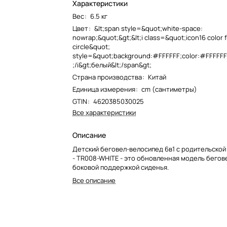
Характеристики
Вес
:
6.5 кг
Цвет
:
&lt;span style=&quot;white-space:
nowrap;&quot;&gt;&lt;i class=&quot;icon16 color f
circle&quot;
style=&quot;background:#FFFFFF;color:#FFFFFF;
;/i&gt;белый&lt;/span&gt;
Страна производства
:
Китай
Единица измерения
:
cm (сантиметры)
GTIN
:
4620385030025
Все характеристики
Описание
Детский беговел-велосипед 6в1 с родительской
- TR008-WHITE - это обновленная модель бегов
боковой поддержкой сиденья.
Все описание