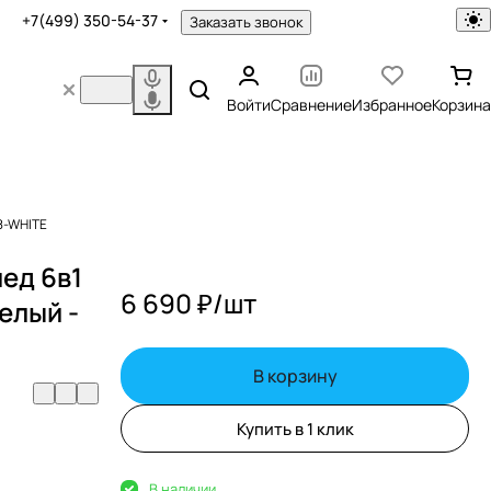
+7(499) 350-54-37
Заказать звонок
Войти
Сравнение
Избранное
Корзина
08-WHITE
ед 6в1
6 690 ₽/
шт
елый -
В корзину
Купить в 1 клик
В наличии