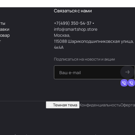
Связаться с нами
аты
+7(499) 350-54-37
тавки
info@smartshop.store
товар
Москва,
т
115088 Шарикоподшипниковская улица,
4к4А
Подписаться
на новости и акции
Темная тема
Конфиденциальность
Оферта