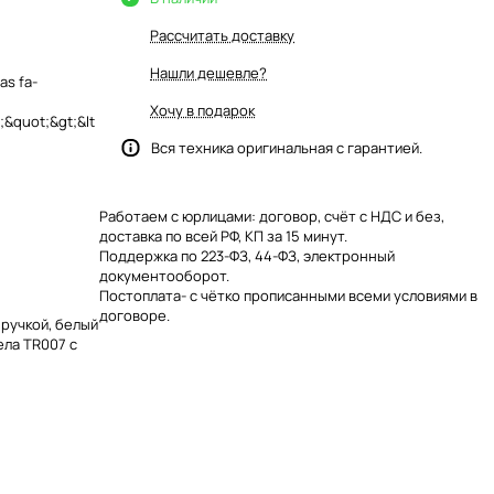
Рассчитать доставку
Нашли дешевле?
as fa-
Хочу в подарок
&quot;&gt;&lt
Вся техника оригинальная с гарантией.
Работаем с юрлицами: договор, счёт с НДС и без,
доставка по всей РФ, КП за 15 минут.
Поддержка по 223-ФЗ, 44-ФЗ, электронный
документооборот.
Постоплата- с чётко прописанными всеми условиями в
договоре.
 ручкой, белый
ела TR007 с