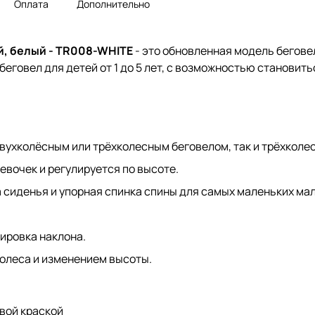
Оплата
Дополнительно
й, белый - TR008-WHITE
- это обновленная модель бегове
беговел для детей от 1 до 5 лет, с возможностью становит
вухколёсным или трёхколесным беговелом, так и трёхколе
евочек и регулируется по высоте.
 сиденья и упорная спинка спины для самых маленьких ма
ировка наклона.
олеса и изменением высоты.
вой краской