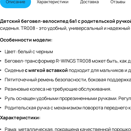
Описание
Характеристики
Доставка
Отзывы
Детский беговел-велосипед 6в1 с родительской ручко
сиденья. TR008 - это удобный, универсальный и надежный 
Особенности модели:
Цвет: белый с черным
Беговел-трансформер R-WINGS TR008 может быть, как д
Сиденье
с мягкой вставкой
подходит для мальчиков и д
Пятиточечный ремень безопасности, боковая поддержка
Резиновые колеса не требующие обслуживания.
Руль оснащен удобными прорезиненными ручками. Регул
Родительская ручка с механизмом поворота переднего к
Характеристики:
Рама: металлическая, покрашена качественной порошко