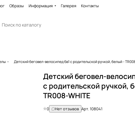
лог
Образы
Информация
Галерея
Контакты
елы
Детский беговел-велосипед 6в1 с родительской ручкой, белый - TR0
Детский беговел-велосип
с родительской ручкой, б
TR008-WHITE
0
Нет отзывов
Арт.
108041