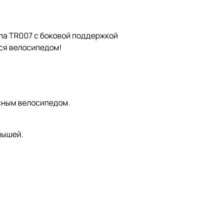
ла TR007 с боковой поддержкой
ься велосипедом!
сным велосипедом.
лышей.