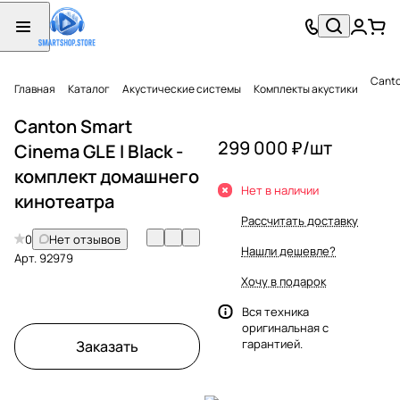
Canto
Главная
Каталог
Акустические системы
Комплекты акустики
Canton Smart
299 000 ₽/
шт
Cinema GLE I Black -
комплект домашнего
Нет в наличии
кинотеатра
Рассчитать доставку
0
Нет отзывов
Нашли дешевле?
Арт.
92979
Хочу в подарок
Вся техника
оригинальная с
гарантией.
Заказать