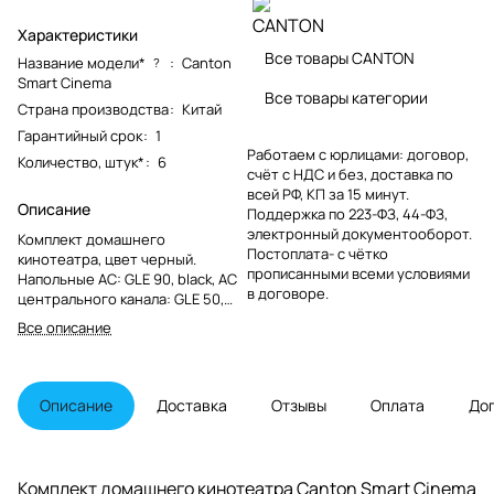
Характеристики
Все товары CANTON
Название модели*
:
Canton
?
Smart Cinema
Все товары категории
Страна производства
:
Китай
Гарантийный срок
:
1
Работаем с юрлицами: договор,
Количество, штук*
:
6
счёт с НДС и без, доставка по
всей РФ, КП за 15 минут.
Описание
Поддержка по 223-ФЗ, 44-ФЗ,
электронный документооборот.
Комплект домашнего
Постоплата- с чётко
кинотеатра, цвет черный.
прописанными всеми условиями
Напольные АС: GLE 90, black, АС
в договоре.
центрального канала: GLE 50,
black, Настенные АС: GLE 10,
Все описание
black, Ресивер Smart Amp 5.1
Мощность 600Вт.Wi-Fi,
Bluetooth, HDMI, AirPlay 2,
Chromecast, Spotify Connect,
Описание
Доставка
Отзывы
Оплата
До
Dolby Atmos
Комплект домашнего кинотеатра Canton Smart Cinema