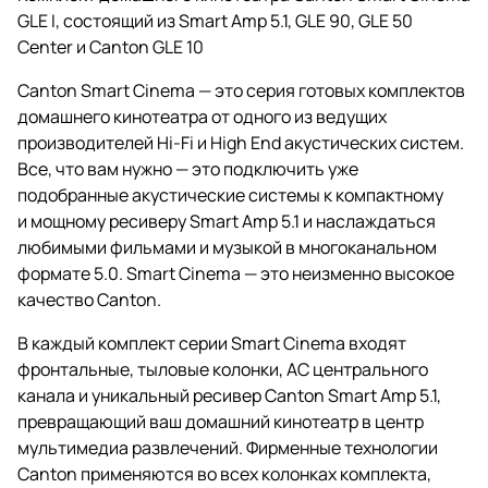
GLE I, состоящий из
Smart Amp 5.1
,
GLE 90
, GLE 50
Center и
Canton GLE 10
Canton Smart Cinema — это серия готовых комплектов
домашнего кинотеатра от одного из ведущих
производителей Hi-Fi и High End акустических систем.
Все, что вам нужно — это подключить уже
подобранные акустические системы к компактному
и мощному ресиверу Smart Amp 5.1 и наслаждаться
любимыми фильмами и музыкой в многоканальном
формате 5.0. Smart Cinema — это неизменно высокое
качество Canton.
В каждый комплект серии Smart Cinema входят
фронтальные, тыловые колонки, АС центрального
канала и уникальный ресивер Canton Smart Amp 5.1,
превращающий ваш домашний кинотеатр в центр
мультимедиа развлечений. Фирменные технологии
Canton применяются во всех колонках комплекта,