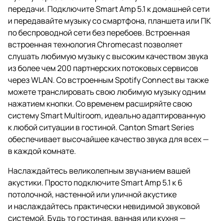
передачи. Подключите Smart Amp 5.1 к домашней сети
и передавайте музыку со смартфона, планшета или ПК
по беспроводной сети без перебоев. Встроенная
встроенная технология Chromecast позволяет
слушать любимую музыку с высоким качеством звука
из более чем 200 партнерских потоковых сервисов
через WLAN. Со встроенным Spotify Connect вы также
можете транслировать свою любимую музыку одним
нажатием кнопки. Со временем расширяйте свою
систему Smart Multiroom, идеально адаптированную
к любой ситуации в гостиной. Canton Smart Series
обеспечивает высочайшее качество звука для всех —
в каждой комнате.
Наслаждайтесь великолепным звучанием вашей
акустики. Просто подключите Smart Amp 5.1 к 6
потолочной, настенной или уличной акустике
и наслаждайтесь практически невидимой звуковой
системой. Будь то гостиная, ванная или кухня —