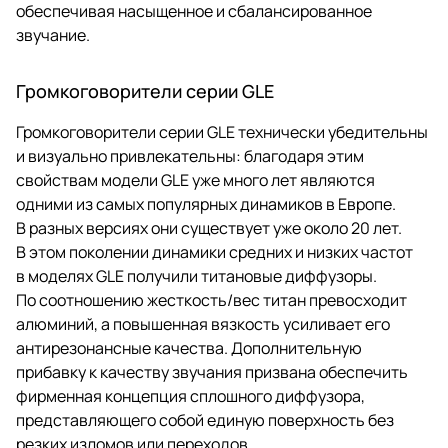
обеспечивая насыщенное и сбалансированное
звучание.
Громкоговорители серии GLE
Громкоговорители серии GLE технически убедительны
и визуально привлекательны: благодаря этим
свойствам модели GLE уже много лет являются
одними из самых популярных динамиков в Европе.
В разных версиях они существует уже около 20 лет.
В этом поколении динамики средних и низких частот
в моделях GLE получили титановые диффузоры.
По соотношению жесткость/вес титан превосходит
алюминий, а повышенная вязкость усиливает его
антирезонансные качества. Дополнительную
прибавку к качеству звучания призвана обеспечить
фирменная концепция сплошного диффузора,
представляющего собой единую поверхность без
резких изломов или переходов.