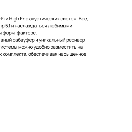
i и High End акустических систем. Все,
mp 5.1 и наслаждаться любимыми
ом форм-факторе.
ивный сабвуфер и уникальный ресивер
системы можно удобно разместить на
х комплекта, обеспечивая насыщенное