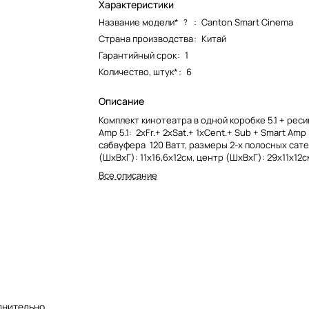
Характеристики
Название модели*
:
Canton Smart Cinema
?
Страна производства
:
Китай
Гарантийный срок
:
1
Количество, штук*
:
6
Описание
Комплект кинотеатра в одной коробке 5.1 + рес
Amp 5.1: 2xFr.+ 2xSat.+ 1xCent.+ Sub + Smart Amp
сабвуфера 120 Ватт, размеры 2-х полосных сат
(ШхВхГ): 11х16,6х12см, центр (ШхВхГ): 29х11х12
(ШхВхГ): 24х41х4
Все описание
лнительно