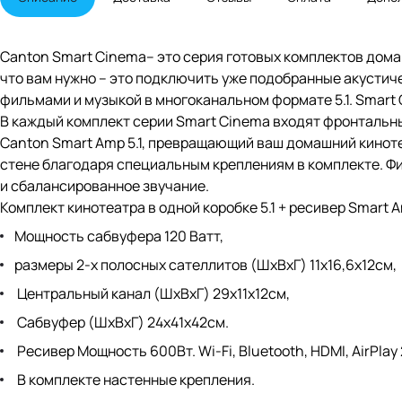
Canton Smart Cinema– это серия готовых комплектов домаш
что вам нужно – это подключить уже подобранные акустич
фильмами и музыкой в многоканальном формате 5.1. Smart
В каждый комплект серии Smart Cinema входят фронтальны
Canton Smart Amp 5.1, превращающий ваш домашний киноте
стене благодаря специальным креплениям в комплекте. Ф
и сбалансированное звучание.
Комплект кинотеатра в одной коробке 5.1 + ресивер Smart Amp 
Мощность сабвуфера 120 Ватт,
размеры 2-х полосных сателлитов (ШхВхГ) 11х16,6х12см,
Центральный канал (ШхВхГ) 29х11х12см,
Сабвуфер (ШхВхГ) 24х41х42см.
Ресивер Мощность 600Вт. Wi-Fi, Bluetooth, HDMI, AirPlay
В комплекте настенные крепления.