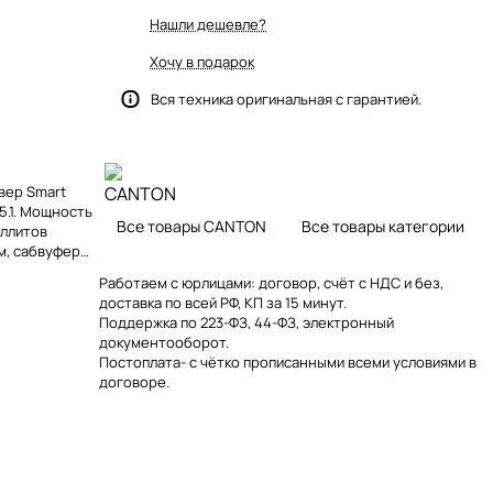
Нашли дешевле?
Хочу в подарок
Вся техника оригинальная с гарантией.
ивер Smart
 5.1. Мощность
Все товары CANTON
Все товары категории
еллитов
см, сабвуфер
Работаем с юрлицами: договор, счёт с НДС и без,
доставка по всей РФ, КП за 15 минут.
Поддержка по 223-ФЗ, 44-ФЗ, электронный
документооборот.
Постоплата- с чётко прописанными всеми условиями в
договоре.