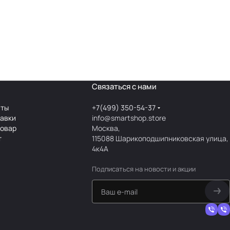
Связаться с нами
аты
+7(499) 350-54-37
тавки
info@smartshop.store
товар
Москва,
т
115088 Шарикоподшипниковская улица,
4к4А
Подписаться
на новости и акции