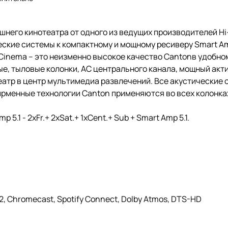
него кинотеатра от одного из ведущих производителей Hi-F
еские системы к компактному и мощному ресиверу Smart A
 Cinema – это неизменно высокое качество Cantonв удобн
е, тыловые колонки, АС центрального канала, мощный акт
атр в центр мультимедиа развлечений. Все акустические 
ирменные технологии Canton применяются во всех колонка
5.1 - 2xFr.+ 2xSat.+ 1xCent.+ Sub + Smart Amp 5.1.
 2, Chromecast, Spotify Connect, Dolby Atmos, DTS-HD