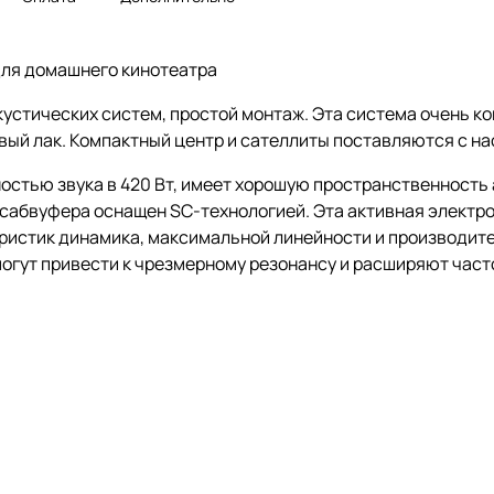
 для домашнего кинотеатра
устических систем, простой монтаж. Эта система очень к
вый лак. Компактный центр и сателлиты поставляются с н
щностью звука в 420 Вт, имеет хорошую пространственность
 сабвуфера оснащен SC-технологией. Эта активная электр
еристик динамика, максимальной линейности и производит
могут привести к чрезмерному резонансу и расширяют час