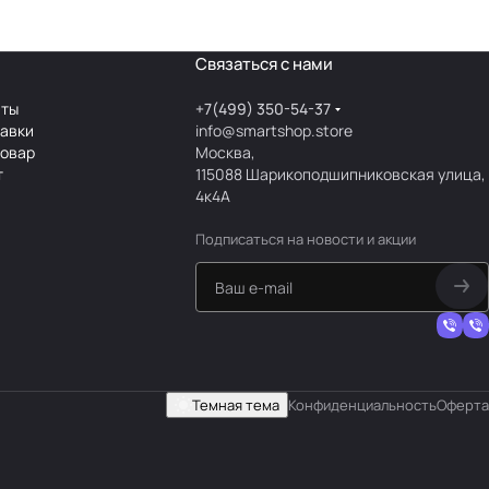
Связаться с нами
аты
+7(499) 350-54-37
тавки
info@smartshop.store
товар
Москва,
т
115088 Шарикоподшипниковская улица,
4к4А
Подписаться
на новости и акции
Темная тема
Конфиденциальность
Оферта