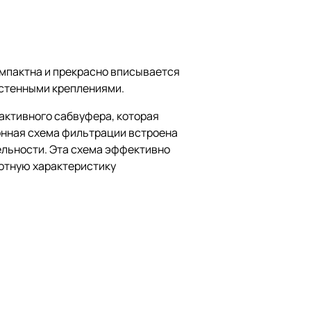
омпактна и прекрасно вписывается
астенными креплениями.
 активного сабвуфера, которая
онная схема фильтрации встроена
ельности. Эта схема эффективно
тотную характеристику