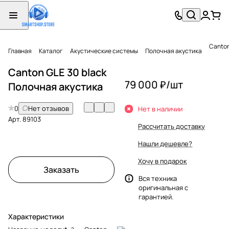
Canton
Главная
Каталог
Акустические системы
Полочная акустика
Canton GLE 30 black
79 000 ₽/
шт
Полочная акустика
0
Нет отзывов
Нет в наличии
Арт.
89103
Рассчитать доставку
Нашли дешевле?
Хочу в подарок
Заказать
Вся техника
оригинальная с
гарантией.
Характеристики