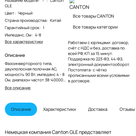
Название модели*
:
Canton
?
GLE
Цвет
:
Черный
Все товары CANTON
Страна производства
:
Китай
Все товары категории
Гарантийный срок
:
1
Импеданс, Ом
:
4-8
Все характеристики
Работаем с юрлицами: договор,
счёт с НДС и без, доставка по
всей РФ, КП за 15 минут.
Описание
Поддержка по 223-ФЗ, 44-ФЗ,
Фазоинверторного типа,
электронный документооборот.
двухполосная полочная АС,
Постоплата- с чётко
мощность 90 Вт, импеданс 4 - 8
прописанными всеми условиями
Ом, диапазон частот 38-40000
в договоре.
Гц, цвет черный
Все описание
Описание
Характеристики
Доставка
Отзывы
Немецкая компания Canton GLE представляет