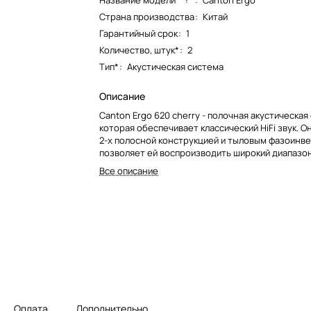
Название модели*
:
Canton Ergo
Страна производства
:
Китай
Гарантийный срок
:
1
Количество, штук*
:
2
Тип*
:
Акустическая система
Описание
Canton Ergo 620 cherry - полочная акустическая
которая обеспечивает классический HiFi звук. 
2-х полосной конструкцией и тыловым фазоинв
позволяет ей воспроизводить широкий диапазон
Гц до 40 кГц.
Все описание
Оплата
Дополнительно