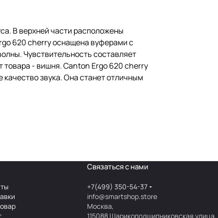
уса. В верхней части расположены
rgo 620 cherry оснащена вуферами с
волны. Чувствительность составляет
т товара - вишня. Canton Ergo 620 cherry
е качество звука. Она станет отличным
Связаться с нами
аты
+7(499) 350-54-37
тавки
info@smartshop.store
товар
Москва,
т
115088 Шарикоподшипниковская улица,