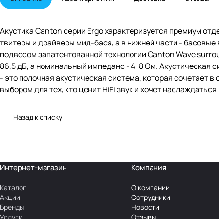
Акустика Canton серии Ergo характеризуется премиум отд
твитеры и драйверы мид-баса, а в нижней части - басовые
подвесом запатентованной технологии Canton Wave surro
86,5 дБ, а номинальный импеданс - 4-8 Ом. Акустическая сис
- это полочная акустическая система, которая сочетает в
выбором для тех, кто ценит HiFi звук и хочет наслаждатьс
Назад к списку
Интернет-магазин
Компания
Каталог
О компании
Акции
Сотрудники
Бренды
Новости
Услуги
Отзывы