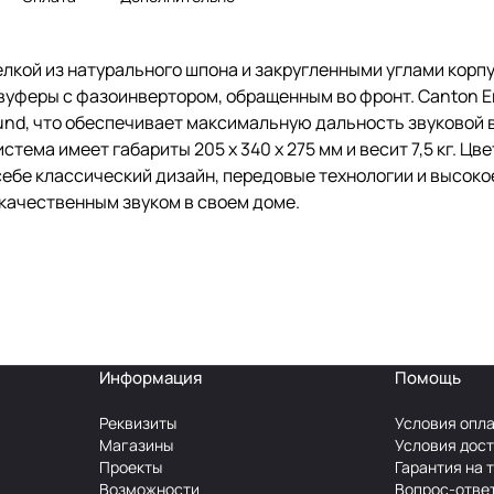
елкой из натурального шпона и закругленными углами корп
 вуферы с фазоинвертором, обращенным во фронт. Canton E
und, что обеспечивает максимальную дальность звуковой 
тема имеет габариты 205 x 340 x 275 мм и весит 7,5 кг. Цве
 себе классический дизайн, передовые технологии и высоко
я качественным звуком в своем доме.
Информация
Помощь
Реквизиты
Условия опл
Магазины
Условия дос
Проекты
Гарантия на 
Возможности
Вопрос-отве