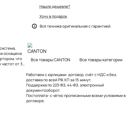
Нашли дешевле?
Хочу в подарок
Вся техника оригинальная с гарантией.
 система,
Она оснащена
ертором, что
Все товары CANTON
Все товары категории
 частот от 33
Работаем с юрлицами: договор, счёт с НДС и без,
доставка по всей РФ, КП за 15 минут.
Поддержка по 223-ФЗ, 44-ФЗ, электронный
документооборот.
Постоплата- с чётко прописанными всеми условиями в
договоре.