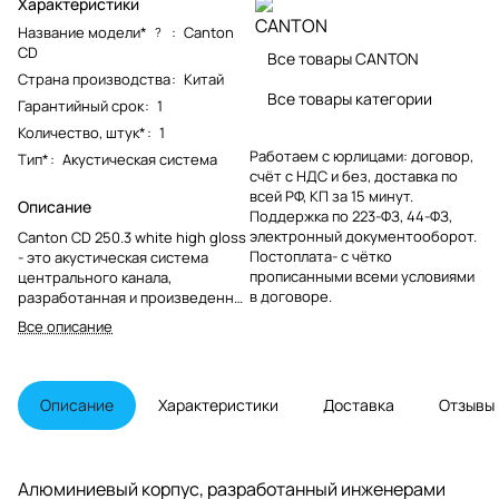
Характеристики
Название модели*
:
Canton
?
CD
Все товары CANTON
Страна производства
:
Китай
Все товары категории
Гарантийный срок
:
1
Количество, штук*
:
1
Работаем с юрлицами: договор,
Тип*
:
Акустическая система
счёт с НДС и без, доставка по
всей РФ, КП за 15 минут.
Описание
Поддержка по 223-ФЗ, 44-ФЗ,
электронный документооборот.
Canton CD 250.3 white high gloss
Постоплата- с чётко
- это акустическая система
прописанными всеми условиями
центрального канала,
в договоре.
разработанная и произведенная
известным брендом Canton.
Все описание
Описание
Характеристики
Доставка
Отзывы
Алюминиевый корпус, разработанный инженерами