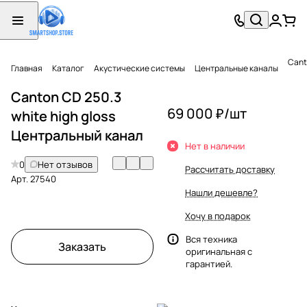
Cant
Главная
Каталог
Акустические системы
Центральные каналы
Canton CD 250.3
69 000 ₽/
шт
white high gloss
Центральный канал
Нет в наличии
0
Нет отзывов
Рассчитать доставку
Арт.
27540
Нашли дешевле?
Хочу в подарок
Вся техника
Заказать
оригинальная с
гарантией.