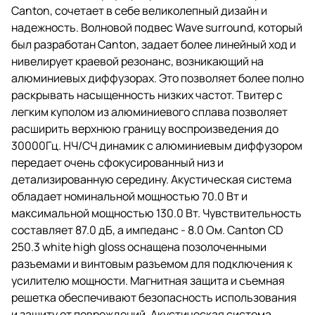
Canton, сочетает в себе великолепный дизайн и
надежность. Волновой подвес Wave surround, который
был разработан Canton, задает более линейный ход и
нивелирует краевой резонанс, возникающий на
алюминиевых диффузорах. Это позволяет более полно
раскрывать насыщенность низких частот. Твитер с
легким куполом из алюминиевого сплава позволяет
расширить верхнюю границу воспроизведения до
30000Гц. НЧ/СЧ динамик с алюминиевым диффузором
передает очень сфокусированный низ и
детализированную середину. Акустическая система
обладает номинальной мощностью 70.0 Вт и
максимальной мощностью 130.0 Вт. Чувствительность
составляет 87.0 дБ, а импеданс - 8.0 Ом. Canton CD
250.3 white high gloss оснащена позолоченными
разъемами и винтовым разъемом для подключения к
усилителю мощности. Магнитная защита и съемная
решетка обеспечивают безопасность использования
и защиту от повреждений. Акустическая система