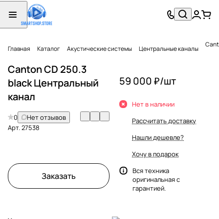
Cant
Главная
Каталог
Акустические системы
Центральные каналы
Canton CD 250.3
59 000 ₽/
шт
black Центральный
канал
Нет в наличии
0
Нет отзывов
Рассчитать доставку
Арт.
27538
Нашли дешевле?
Хочу в подарок
Вся техника
Заказать
оригинальная с
гарантией.