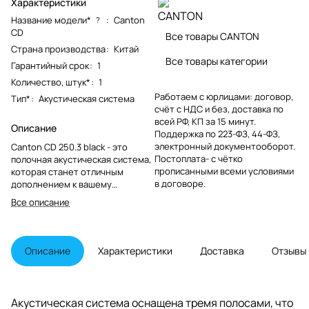
Характеристики
Название модели*
:
Canton
?
CD
Все товары CANTON
Страна производства
:
Китай
Все товары категории
Гарантийный срок
:
1
Количество, штук*
:
1
Работаем с юрлицами: договор,
Тип*
:
Акустическая система
счёт с НДС и без, доставка по
всей РФ, КП за 15 минут.
Описание
Поддержка по 223-ФЗ, 44-ФЗ,
электронный документооборот.
Canton CD 250.3 black - это
Постоплата- с чётко
полочная акустическая система,
прописанными всеми условиями
которая станет отличным
в договоре.
дополнением к вашему
домашнему кинотеатру. Она
Все описание
обладает элегантным черным
цветом и современными
формами, которые подойдут к
любому интерьеру.
Описание
Характеристики
Доставка
Отзывы
Акустическая система оснащена тремя полосами, что