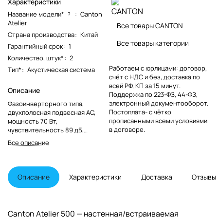
Характеристики
Название модели*
:
Canton
?
Atelier
Все товары CANTON
Страна производства
:
Китай
Все товары категории
Гарантийный срок
:
1
Количество, штук*
:
2
Работаем с юрлицами: договор,
Тип*
:
Акустическая система
счёт с НДС и без, доставка по
всей РФ, КП за 15 минут.
Описание
Поддержка по 223-ФЗ, 44-ФЗ,
электронный документооборот.
Фазоинверторного типа,
Постоплата- с чётко
двухполосная подвесная АС,
прописанными всеми условиями
мощность 70 Вт,
в договоре.
чувствительность 89 дБ,
импеданс 4 - 8 Ом, диапазон
Все описание
частот 40-40000 Гц, цвет белый.
Описание
Характеристики
Доставка
Отзывы
Canton Atelier 500 — настенная/встраиваемая