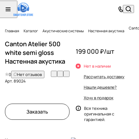
Canto
Главная
Каталог
Акустические системы
Настенная акустика
Canton Atelier 500
199 000 ₽/
шт
white semi gloss
Настенная акустика
Нет в наличии
0
Нет отзывов
Рассчитать доставку
Арт.
89024
Нашли дешевле?
Хочу в подарок
Вся техника
Заказать
оригинальная с
гарантией.