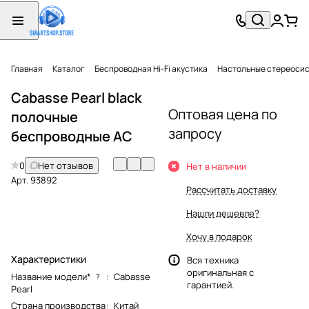
Главная
Каталог
Беспроводная Hi-Fi акустика
Настольные стереоси
Cabasse Pearl black
Оптовая цена по
полочные
запросу
беспроводные АС
0
Нет отзывов
Нет в наличии
Арт.
93892
Рассчитать доставку
Нашли дешевле?
Хочу в подарок
Характеристики
Вся техника
оригинальная с
Название модели*
:
Cabasse
?
гарантией.
Pearl
Страна производства
:
Китай