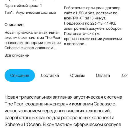
Гарантийный срок
:
1
Работаем с юрлицами: договор,
Тип*
:
Акустическая система
счёт с НДС и без, доставка по
всей РФ, КП за 15 минут.
Поддержка по 223-ФЗ, 44-ФЗ,
Описание
электронный документооборот.
Новая триаксиальная активная
Постоплата- с чётко
акустическая система The Pearl
прописанными всеми условиями
создана инженерами компании
в договоре.
Cabasse с использованием
передовых высоких технологий,
Все описание
разработанных ранее для
референсных колонок La Sphere
и L’Ocean. В компактном
сферическом корпусе (326 x 327
Описание
Доставка
Отзывы
Оплата
До
x 323 мм) им удалось разместить
новый 25-см НЧ-динамик с
линейным ходом до 30 мм,
новый коаксиальный СЧ/ВЧ-
Новая триаксиальная активная акустическая система
динамик с запатентованными
The Pearl создана инженерами компании Cabasse с
карбоновыми диффузорами, три
канала усиления, а также
использованием передовых высоких технологий,
крупный радиатор для
разработанных ранее для референсных колонок La
охлаждения системы.
Sphere и L’Ocean. В компактном сферическом корпусе