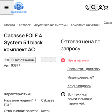
Cabas
Главная
Каталог
Акустические системы
Комплекты акустики
Cabasse EOLE 4
Оптовая цена по
System 5.1 black
запросу
комплект АС
0
Нет отзывов
Нет в наличии
Арт.
93877
Рассчитать доставку
Нашли дешевле?
Хочу в подарок
Характеристики
Вся техника
оригинальная с
Название модели*
:
Cabasse
?
гарантией.
EOLE
Страна производства
:
Китай