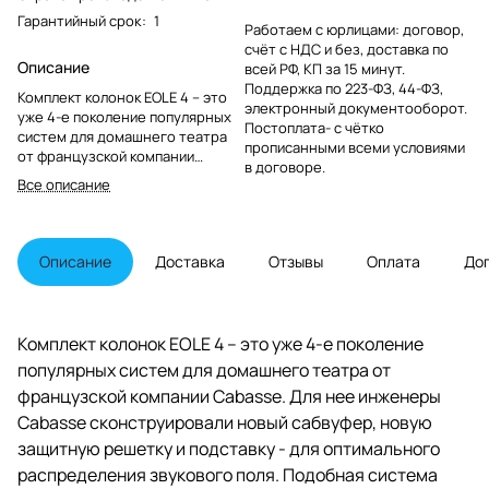
Гарантийный срок
:
1
Работаем с юрлицами: договор,
счёт с НДС и без, доставка по
Описание
всей РФ, КП за 15 минут.
Поддержка по 223-ФЗ, 44-ФЗ,
Комплект колонок EOLE 4 – это
электронный документооборот.
уже 4-е поколение популярных
Постоплата- с чётко
систем для домашнего театра
прописанными всеми условиями
от французской компании
в договоре.
Cabasse. Для нее инженеры
Все описание
Cabasse сконструировали новый
сабвуфер, новую защитную
решетку и подставку - для
оптимального распределения
Описание
Доставка
Отзывы
Оплата
До
звукового поля. Подобная
система способна наполнить
эмоциями ваши любимые
фильмы, сериалы и репортажи со
Комплект колонок EOLE 4 – это уже 4-е поколение
спортивных мероприятий.
популярных систем для домашнего театра от
французской компании Cabasse. Для нее инженеры
Cabasse сконструировали новый сабвуфер, новую
защитную решетку и подставку - для оптимального
распределения звукового поля. Подобная система