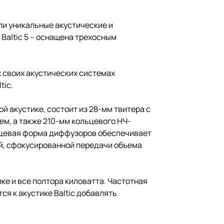
ли уникальные акустические и
Baltic 5 – оснащена трехосным
 своих акустических системах
tic.
й акустике, состоит из 28-мм твитера с
м, а также 210-мм кольцевого НЧ-
льцевая форма диффузоров обеспечивает
ой, сфокусированной передачи объема
ке и все полтора киловатта. Частотная
ся к акустике Baltic добавлять