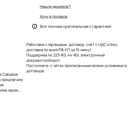
Нашли дешевле?
Хочу в подарок
Вся техника оригинальная с гарантией.
Работаем с юрлицами: договор, счёт с НДС и без,
доставка по всей РФ, КП за 15 минут.
Поддержка по 223-ФЗ, 44-ФЗ, электронный
документооборот.
Постоплата- с чётко прописанными всеми условиями в
договоре.
и Cabasse
а предлагали
ва
ика звука.
оснащена
бразует еще
ну.