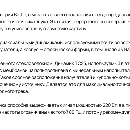
ерии Baltic, с момента своего появления всегда предлага
го источника звука. Эта пятая, переработанная версия – 
ную и универсальную звуковую картину.
риаксиальными динамиками, используемыми почти во всех
чатели, а корпус — сферической формы, в том числе и у Bal
ленного стекловолокном. Динамик TC23, используемый в это
с мембраной из полипропилена с минеральным наполнителе
. Такое соосное расположение излучателей и купольно-ко
точечному источнику. Делается это для максимально точн
одного трека.
ка способна выдерживать сигнал мощностью 220 Вт, а в пи
 частоты ограничены частотой 80 Гц, и потому рекомендует