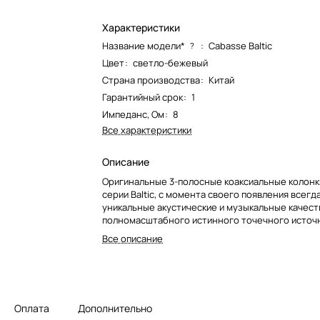
Характеристики
Название модели*
:
Cabasse Baltic
?
Цвет
:
светло-бежевый
Страна производства
:
Китай
Гарантийный срок
:
1
Импеданс, Ом
:
8
Все характеристики
Описание
Оригинальные 3-полосные коаксиальные колонк
серии Baltic, с момента своего появления всегд
уникальные акустические и музыкальные качест
полномасштабного истинного точечного источн
Эта пятая, переработанная версия – Baltic 5 – 
Все описание
трехосным громкоговорителем TCA, который о
более мощную и универсальную звуковую карти
Оплата
Дополнительно