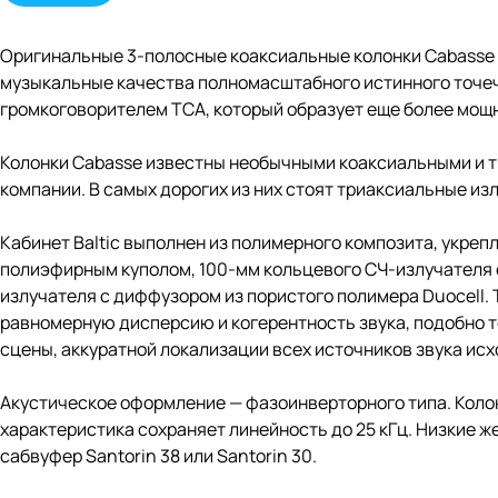
Оригинальные 3-полосные коаксиальные колонки Cabasse с
музыкальные качества полномасштабного истинного точечно
громкоговорителем TCA, который образует еще более мощ
Колонки Cabasse известны необычными коаксиальными и т
компании. В самых дорогих из них стоят триаксиальные излу
Кабинет Baltic выполнен из полимерного композита, укреп
полиэфирным куполом, 100-мм кольцевого СЧ-излучателя 
излучателя с диффузором из пористого полимера Duocell
равномерную дисперсию и когерентность звука, подобно 
сцены, аккуратной локализации всех источников звука исх
Акустическое оформление — фазоинверторного типа. Колон
характеристика сохраняет линейность до 25 кГц. Низкие же
сабвуфер Santorin 38 или Santorin 30.