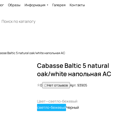
лог
Образы
Информация
Галерея
Контакты
asse Baltic 5 natural oak/white напольная АС
Cabasse Baltic 5 natural
oak/white напольная АС
0
Нет отзывов
Арт.
93905
Цвет
—
светло-бежевый
светло-бежевый
Черный