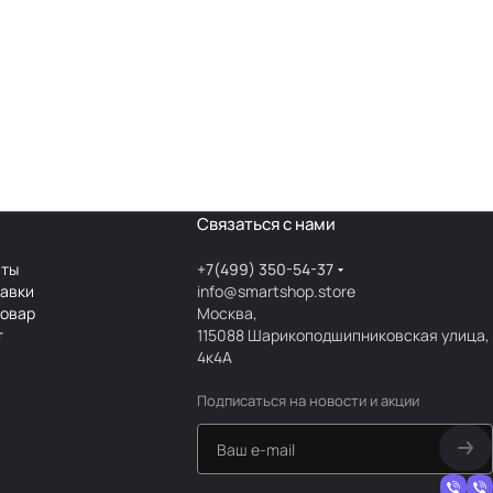
Связаться с нами
аты
+7(499) 350-54-37
тавки
info@smartshop.store
товар
Москва,
т
115088 Шарикоподшипниковская улица,
4к4А
Подписаться
на новости и акции