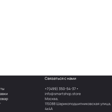
Связаться с нами
аты
+7(499) 350-54-37
тавки
info@smartshop.store
товар
Москва,
т
115088 Шарикоподшипниковская улица,
4к4А