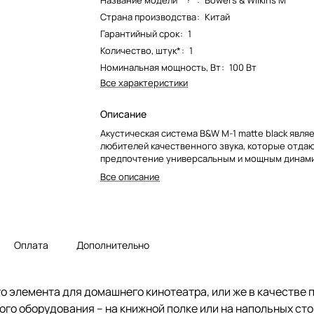
Название модели*
:
Bowers & Wilkins M
Страна производства
:
Китай
Гарантийный срок
:
1
Количество, штук*
:
1
Номинальная мощность, Вт
:
100 Вт
Все характеристики
Описание
Акустическая система B&W M-1 matte black явл
любителей качественного звука, которые отда
предпочтение универсальным и мощным динами
Все описание
Оплата
Дополнительно
 элемента для домашнего кинотеатра, или же в качестве 
о оборудования – на книжной полке или на напольных сто