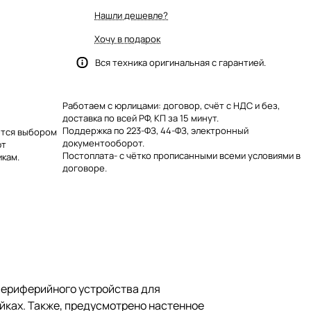
Нашли дешевле?
Хочу в подарок
Вся техника оригинальная с гарантией.
Работаем с юрлицами: договор, счёт с НДС и без,
доставка по всей РФ, КП за 15 минут.
Поддержка по 223-ФЗ, 44-ФЗ, электронный
яется выбором
документооборот.
ют
Постоплата- с чётко прописанными всеми условиями в
кам.
договоре.
периферийного устройства для
йках. Также, предусмотрено настенное