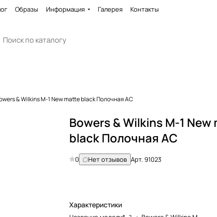
лог
Образы
Информация
Галерея
Контакты
owers & Wilkins M-1 New matte black Полочная AC
Bowers & Wilkins M-1 New
black Полочная AC
0
Нет отзывов
Арт.
91023
Характеристики
?