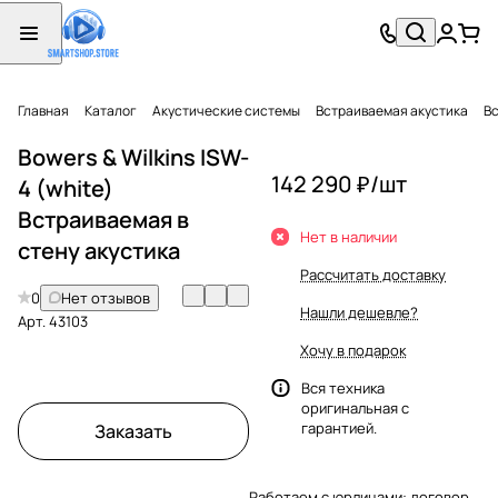
Главная
Каталог
Акустические системы
Встраиваемая акустика
Вс
Bowers & Wilkins ISW-
142 290 ₽/
шт
4 (white)
Встраиваемая в
Нет в наличии
стену акустика
Рассчитать доставку
0
Нет отзывов
Нашли дешевле?
Арт.
43103
Хочу в подарок
Вся техника
оригинальная с
гарантией.
Заказать
Работаем с юрлицами: договор,