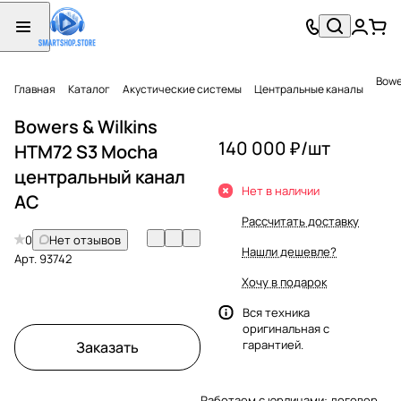
Bowe
Главная
Каталог
Акустические системы
Центральные каналы
Bowers & Wilkins
140 000 ₽/
шт
HTM72 S3 Mocha
центральный канал
Нет в наличии
АС
Рассчитать доставку
0
Нет отзывов
Нашли дешевле?
Арт.
93742
Хочу в подарок
Вся техника
оригинальная с
гарантией.
Заказать
Работаем с юрлицами: договор,