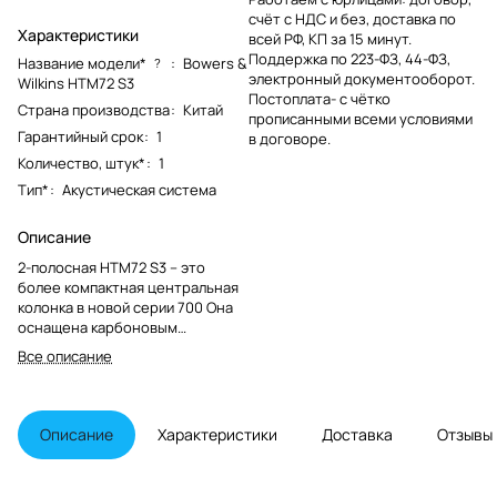
счёт с НДС и без, доставка по
Характеристики
всей РФ, КП за 15 минут.
Поддержка по 223-ФЗ, 44-ФЗ,
Название модели*
:
Bowers &
?
электронный документооборот.
Wilkins HTM72 S3
Постоплата- с чётко
Страна производства
:
Китай
прописанными всеми условиями
Гарантийный срок
:
1
в договоре.
Количество, штук*
:
1
Тип*
:
Акустическая система
Описание
2-полосная HTM72 S3 – это
более компактная центральная
колонка в новой серии 700 Она
оснащена карбоновым
купольным твитером и двумя НЧ/
Все описание
СЧ-динамиками с диффузорами
Continuum. Это идеальный
партнер для систем домашнего
кинотеатра, основанных на
Описание
Характеристики
Доставка
Отзывы
моделях 704 S3, 706 S3 или 707
S3.