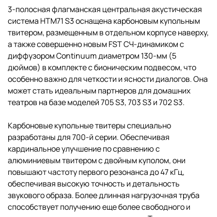
ясности диалогов. Она может
3-полосная флагманская центральная акустическая
стать идеальным партнеров для
система HTM71 S3 оснащена карбоновым купольным
домашних театров на базе
моделей 705 S3, 703 S3 и 702 S3.
твитером, размещенным в отдельном корпусе наверху,
а также совершенно новым FST СЧ-динамиком с
диффузором Continuum диаметром 130-мм (5
дюймов) в комплекте с бионическим подвесом, что
особенно важно для четкости и ясности диалогов. Она
может стать идеальным партнеров для домашних
театров на базе моделей 705 S3, 703 S3 и 702 S3.
Карбоновые купольные твитеры специально
разработаны для 700-й серии. Обеспечивая
кардинальное улучшение по сравнению с
алюминиевым твитером с двойным куполом, они
повышают частоту первого резонанса до 47 кГц,
обеспечивая высокую точность и детальность
звукового образа. Более длинная нагрузочная труба
способствует получению еще более свободного и