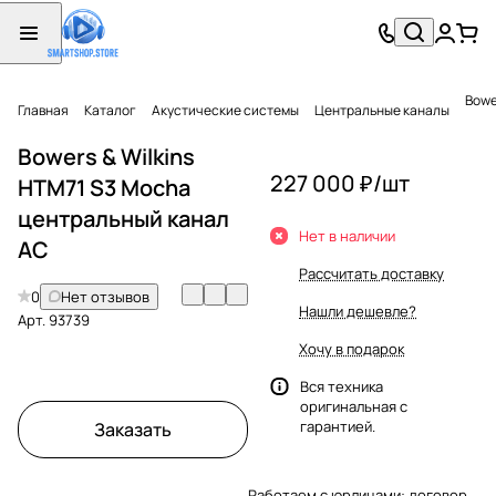
Bowe
Главная
Каталог
Акустические системы
Центральные каналы
Bowers & Wilkins
227 000 ₽/
шт
HTM71 S3 Mocha
центральный канал
Нет в наличии
АС
Рассчитать доставку
0
Нет отзывов
Нашли дешевле?
Арт.
93739
Хочу в подарок
Вся техника
оригинальная с
гарантией.
Заказать
Работаем с юрлицами: договор,