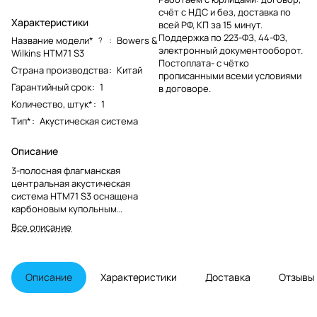
счёт с НДС и без, доставка по
Характеристики
всей РФ, КП за 15 минут.
Поддержка по 223-ФЗ, 44-ФЗ,
Название модели*
:
Bowers &
?
электронный документооборот.
Wilkins HTM71 S3
Постоплата- с чётко
Страна производства
:
Китай
прописанными всеми условиями
Гарантийный срок
:
1
в договоре.
Количество, штук*
:
1
Тип*
:
Акустическая система
Описание
3-полосная флагманская
центральная акустическая
система HTM71 S3 оснащена
карбоновым купольным
твитером, размещенным в
Все описание
отдельном корпусе наверху, а
также совершенно новым FST
СЧ-динамиком с диффузором
Continuum диаметром 130-мм (5
Описание
Характеристики
Доставка
Отзывы
дюймов) в комплекте с
бионическим подвесом, что
особенно важно для четкости и