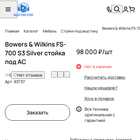
Bowers & Wilkins FS-7
Главная
Каталог
Мебель
Стойки под акустику
Bowers & Wilkins FS-
98 000 ₽/
шт
700 S3 Silver стойка
под АС
Нет в наличии
0
Нет отзывов
Рассчитать доставку
Арт.
93737
Нашли дешевле?
Хочу в подарок
Вся техника
Заказать
оригинальная с
гарантией.
Работаем с юрлицами: договор,