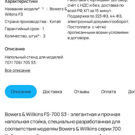
Характеристики
счёт с НДС и без, доставка по
Название модели*
:
Bowers &
?
всей РФ, КП за 15 минут.
Wilkins FS
Поддержка по 223-ФЗ, 44-ФЗ,
Страна производства
:
Китай
электронный документооборот.
Постоплата- с чётко
Гарантийный срок
:
1
прописанными всеми условиями
Количество, штук*
:
2
в договоре.
Описание
Напольный стенд для моделей
707/ 706/ 705 S3.
Все описание
Описание
Доставка
Отзывы
Оплата
До
Bowers & Willkins FS-700 S3 - элегантная и прочная
напольная стойка, специально разработанная для
соответствия моделям Bowers & Willkins серии 700.