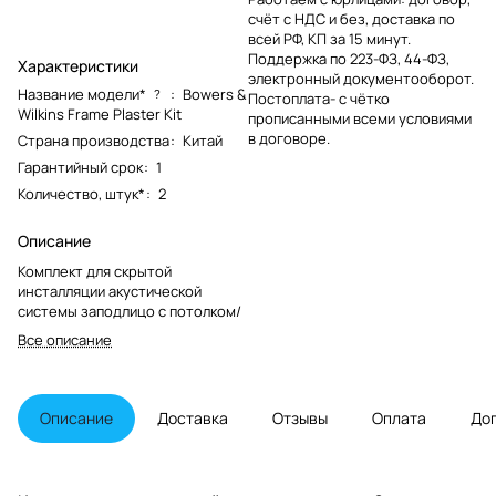
счёт с НДС и без, доставка по
всей РФ, КП за 15 минут.
Поддержка по 223-ФЗ, 44-ФЗ,
Характеристики
электронный документооборот.
Название модели*
:
Bowers &
?
Постоплата- с чётко
Wilkins Frame Plaster Kit
прописанными всеми условиями
в договоре.
Страна производства
:
Китай
Гарантийный срок
:
1
Количество, штук*
:
2
Описание
Комплект для скрытой
инсталляции акустической
системы заподлицо с потолком/
Все описание
Описание
Доставка
Отзывы
Оплата
До