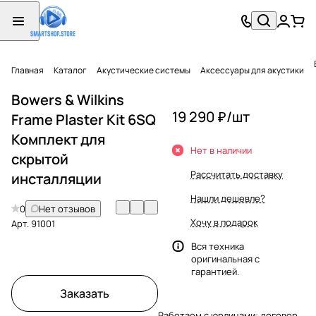
Главная
Каталог
Акустические системы
Аксессуары для акустики
Bowers & Wilkins
19 290 ₽/
шт
Frame Plaster Kit 6SQ
Комплект для
Нет в наличии
скрытой
Рассчитать доставку
инсталляции
Нашли дешевле?
0
Нет отзывов
Хочу в подарок
Арт.
91001
Вся техника
оригинальная с
гарантией.
Заказать
Работаем с юрлицами: договор,