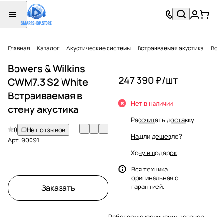
Главная
Каталог
Акустические системы
Встраиваемая акустика
Вс
Bowers & Wilkins
247 390 ₽/
шт
CWM7.3 S2 White
Встраиваемая в
Нет в наличии
стену акустика
Рассчитать доставку
0
Нет отзывов
Нашли дешевле?
Арт.
90091
Хочу в подарок
Вся техника
оригинальная с
гарантией.
Заказать
Работаем с юрлицами: договор,