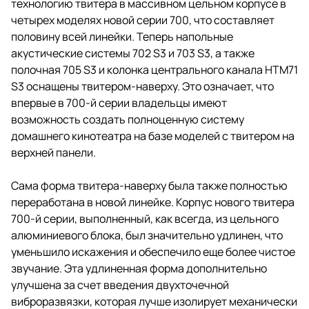
технологию твитера в массивном цельном корпусе в
четырех моделях новой серии 700, что составляет
половину всей линейки. Теперь напольные
акустические системы 702 S3 и 703 S3, а также
полочная 705 S3 и колонка центрального канала HTM71
S3 оснащены твитером-наверху. Это означает, что
впервые в 700-й серии владельцы имеют
возможность создать полноценную систему
домашнего кинотеатра на базе моделей с твитером на
верхней панели.
Сама форма твитера-наверху была также полностью
переработана в новой линейке. Корпус нового твитера
700-й серии, выполненный, как всегда, из цельного
алюминиевого блока, был значительно удлинен, что
уменьшило искажения и обеспечило еще более чистое
звучание. Эта удлиненная форма дополнительно
улучшена за счет введения двухточечной
виброразвязки, которая лучше изолирует механически