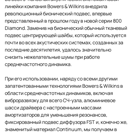
линейки компания Bowers & Wilkins внедрила
революционный бионический подвес, впервые
представленный в прошлом году в новой серии 800
Diamond. Заменив на бионический обычный тканевый
подвес центрирующей шайбы, который используется
почти во всех акустических системах, созданных за
последние десятилетия, удалось значительно
снизить нежелательные шумы при работе
среднечастотного динамика.
При его использовании, наряду со всеми другими
запатентованными технологиями Bowers & Wilkins в
области среднечастотных динамиков, включая
виброразвязку для всего СЧ-узла, алюминиевое
шасси драйвера с настроенными массами
амортизаторов для уменьшения резонансов,
фиксированный подвес диффузора FST и, конечно же,
знаменитый материал Continuum, мы получаем в