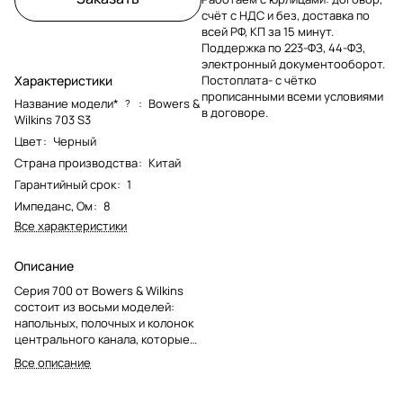
счёт с НДС и без, доставка по
всей РФ, КП за 15 минут.
Поддержка по 223-ФЗ, 44-ФЗ,
электронный документооборот.
Характеристики
Постоплата- с чётко
прописанными всеми условиями
Название модели*
:
Bowers &
?
в договоре.
Wilkins 703 S3
Цвет
:
Черный
Страна производства
:
Китай
Гарантийный срок
:
1
Импеданс, Ом
:
8
Все характеристики
Описание
Серия 700 от Bowers & Wilkins
состоит из восьми моделей:
напольных, полочных и колонок
центрального канала, которые
являются лучшими по звучанию и
Все описание
самыми элегантными в своем
классе. В серии 700