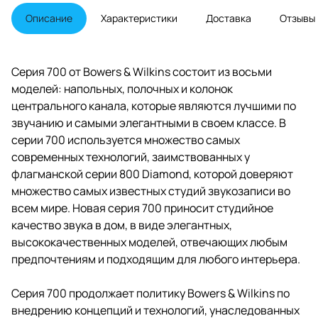
используется множество самых
современных технологий,
Описание
Характеристики
Доставка
Отзывы
заимствованных у флагманской
серии 800 Diamond, которой
доверяют множество самых
известных студий звукозаписи
Серия 700 от Bowers & Wilkins состоит из восьми
во всем мире. Новая серия 700
моделей: напольных, полочных и колонок
приносит студийное качество
звука в дом, в виде элегантных,
центрального канала, которые являются лучшими по
высококачественных моделей,
звучанию и самыми элегантными в своем классе. В
отвечающих любым
серии 700 используется множество самых
предпочтениям и подходящим
для любого интерьера.
современных технологий, заимствованных у
флагманской серии 800 Diamond, которой доверяют
множество самых известных студий звукозаписи во
всем мире. Новая серия 700 приносит студийное
качество звука в дом, в виде элегантных,
высококачественных моделей, отвечающих любым
предпочтениям и подходящим для любого интерьера.
Серия 700 продолжает политику Bowers & Wilkins по
внедрению концепций и технологий, унаследованных