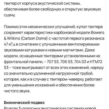
твитер от корпуса акустической системы,
обеспечивая более свободную и открытую звуковую
сцену.
Помимо этих механических улучшений, купол твитера
сохраняет характеристики карбоновой модели Bowers
& Wilkins (Carbon Dome) с частотой первого резонанса
47 кГц в сочетании с улучшенными вентилируемыми
звуковыми катушками и новыми магнитами. Даже
модели, оснащенные твитерами установленными на
фронтальной панели, – 707 S3, 706 S3, 704 S3 и HTM72
S3 – тоже выигрывают от всех этих изменений, наряду
со значительно удлиненной нагрузочной трубой,
которая, как и в случае с твитером-наверху, работает
для уменьшения искажений и обеспечения более
чистого звука.
Бионический подвес
Во всех 3-полосных акустических системах новой