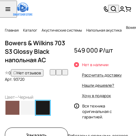
Bower
Главная
Каталог
Акустические системы
Напольная акустика
Bowers & Wilkins 703
549 000 ₽/
шт
S3 Glossy Black
напольная АС
Нет в наличии
0
Нет отзывов
Рассчитать доставку
Арт.
93720
Нашли дешевле?
Хочу в подарок
Цвет
—
Черный
Вся техника
оригинальная с
гарантией.
Заказать
Работаем с юрлицами: договор,