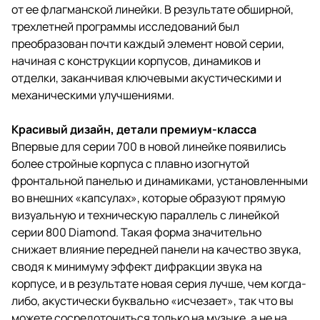
от ее флагманской линейки. В результате обширной,
трехлетней программы исследований был
преобразован почти каждый элемент новой серии,
начиная с конструкции корпусов, динамиков и
отделки, заканчивая ключевыми акустическими и
механическими улучшениями.
Красивый дизайн, детали премиум-класса
Впервые для серии 700 в новой линейке появились
более стройные корпуса с плавно изогнутой
фронтальной панелью и динамиками, установленными
во внешних «капсулах», которые образуют прямую
визуальную и техническую параллель с линейкой
серии 800 Diamond. Такая форма значительно
снижает влияние передней панели на качество звука,
сводя к минимуму эффект дифракции звука на
корпусе, и в результате новая серия лучше, чем когда-
либо, акустически буквально «исчезает», так что вы
можете сосредоточиться только на музыке, а не на