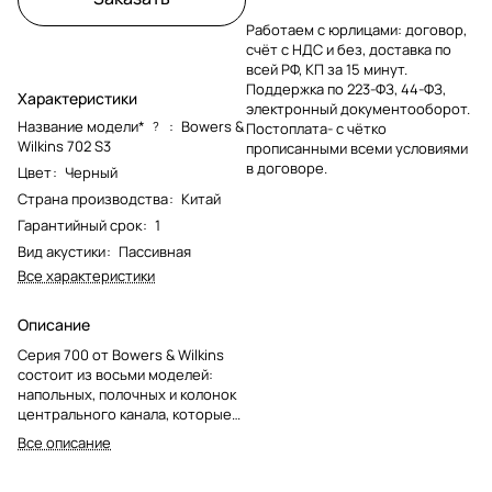
Работаем с юрлицами: договор,
счёт с НДС и без, доставка по
всей РФ, КП за 15 минут.
Поддержка по 223-ФЗ, 44-ФЗ,
Характеристики
электронный документооборот.
Название модели*
:
Bowers &
?
Постоплата- с чётко
Wilkins 702 S3
прописанными всеми условиями
в договоре.
Цвет
:
Черный
Страна производства
:
Китай
Гарантийный срок
:
1
Вид акустики
:
Пассивная
Все характеристики
Описание
Серия 700 от Bowers & Wilkins
состоит из восьми моделей:
напольных, полочных и колонок
центрального канала, которые
являются лучшими по звучанию и
Все описание
самыми элегантными в своем
классе. В серии 700