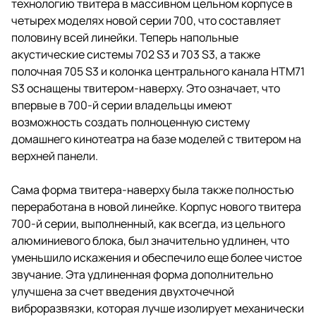
технологию твитера в массивном цельном корпусе в
четырех моделях новой серии 700, что составляет
половину всей линейки. Теперь напольные
акустические системы 702 S3 и 703 S3, а также
полочная 705 S3 и колонка центрального канала HTM71
S3 оснащены твитером-наверху. Это означает, что
впервые в 700-й серии владельцы имеют
возможность создать полноценную систему
домашнего кинотеатра на базе моделей с твитером на
верхней панели.
Сама форма твитера-наверху была также полностью
переработана в новой линейке. Корпус нового твитера
700-й серии, выполненный, как всегда, из цельного
алюминиевого блока, был значительно удлинен, что
уменьшило искажения и обеспечило еще более чистое
звучание. Эта удлиненная форма дополнительно
улучшена за счет введения двухточечной
виброразвязки, которая лучше изолирует механически