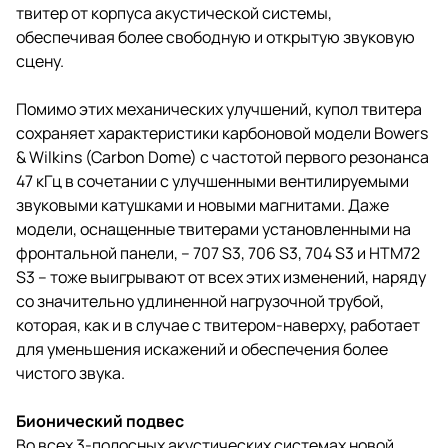
твитер от корпуса акустической системы,
обеспечивая более свободную и открытую звуковую
сцену.
Помимо этих механических улучшений, купол твитера
сохраняет характеристики карбоновой модели Bowers
& Wilkins (Carbon Dome) с частотой первого резонанса
47 кГц в сочетании с улучшенными вентилируемыми
звуковыми катушками и новыми магнитами. Даже
модели, оснащенные твитерами установленными на
фронтальной панели, – 707 S3, 706 S3, 704 S3 и HTM72
S3 – тоже выигрывают от всех этих изменений, наряду
со значительно удлиненной нагрузочной трубой,
которая, как и в случае с твитером-наверху, работает
для уменьшения искажений и обеспечения более
чистого звука.
Бионический подвес
Во всех 3-полосных акустических системах новой