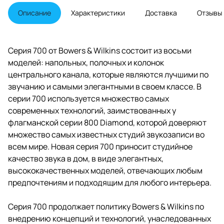
используется множество самых
современных технологий,
Описание
Характеристики
Доставка
Отзывы
заимствованных у флагманской
серии 800 Diamond, которой
доверяют множество самых
известных студий звукозаписи
Серия 700 от Bowers & Wilkins состоит из восьми
во всем мире. Новая серия 700
моделей: напольных, полочных и колонок
приносит студийное качество
звука в дом, в виде элегантных,
центрального канала, которые являются лучшими по
высококачественных моделей,
звучанию и самыми элегантными в своем классе. В
отвечающих любым
серии 700 используется множество самых
предпочтениям и подходящим
для любого интерьера.
современных технологий, заимствованных у
флагманской серии 800 Diamond, которой доверяют
множество самых известных студий звукозаписи во
всем мире. Новая серия 700 приносит студийное
качество звука в дом, в виде элегантных,
высококачественных моделей, отвечающих любым
предпочтениям и подходящим для любого интерьера.
Серия 700 продолжает политику Bowers & Wilkins по
внедрению концепций и технологий, унаследованных