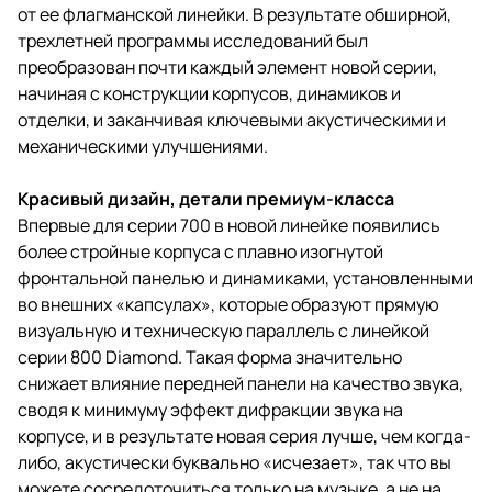
от ее флагманской линейки. В результате обширной,
трехлетней программы исследований был
преобразован почти каждый элемент новой серии,
начиная с конструкции корпусов, динамиков и
отделки, и заканчивая ключевыми акустическими и
механическими улучшениями.
Красивый дизайн, детали премиум-класса
Впервые для серии 700 в новой линейке появились
более стройные корпуса с плавно изогнутой
фронтальной панелью и динамиками, установленными
во внешних «капсулах», которые образуют прямую
визуальную и техническую параллель с линейкой
серии 800 Diamond. Такая форма значительно
снижает влияние передней панели на качество звука,
сводя к минимуму эффект дифракции звука на
корпусе, и в результате новая серия лучше, чем когда-
либо, акустически буквально «исчезает», так что вы
можете сосредоточиться только на музыке, а не на