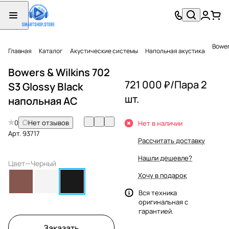
Bower
Главная
Каталог
Акустические системы
Напольная акустика
Bowers & Wilkins 702
721 000 ₽/
Пара 2
S3 Glossy Black
шт.
напольная АС
0
Нет отзывов
Нет в наличии
Арт.
93717
Рассчитать доставку
Нашли дешевле?
Цвет
—
Черный
Хочу в подарок
Вся техника
оригинальная с
гарантией.
Заказать