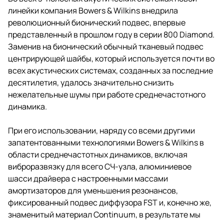
линейки компания Bowers & Wilkins внедрила
революционный бионический подвес, впервые
представленный в прошлом году в серии 800 Diamond.
Заменив на бионический обычный тканевый подвес
центрирующей шайбы, который используется почти во
всех акустических системах, созданных за последние
десятилетия, удалось значительно снизить
нежелательные шумы при работе среднечастотного
динамика.
При его использовании, наряду со всеми другими
запатентованными технологиями Bowers & Wilkins в
области среднечастотных динамиков, включая
виброразвязку для всего СЧ-узла, алюминиевое
шасси драйвера с настроенными массами
амортизаторов для уменьшения резонансов,
фиксированный подвес диффузора FST и, конечно же,
знаменитый материал Continuum, в результате мы