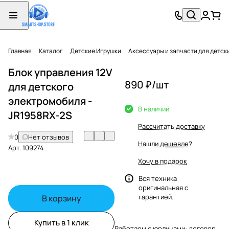
Главная
Каталог
Детские Игрушки
Аксессуары и запчасти для детск
Блок управления 12V
890 ₽/
шт
для детского
электромобиля -
В наличии
JR1958RX-2S
Рассчитать доставку
0
Нет отзывов
Нашли дешевле?
Арт.
109274
Хочу в подарок
Вся техника
оригинальная с
гарантией.
В корзину
Купить в 1 клик
Работаем с юрлицами: договор,