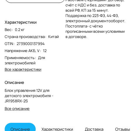
счёт с НДС и без, доставка по
всей РФ, КП за 15 минут.
Поддержка по 223-ФЗ, 44-ФЗ,
электронный документооборот.
Характеристики
Постоплата- с чётко
Вес
:
0.2 кг
прописанными всеми условиями
Страна производства
:
Китай
в договоре.
GTIN
:
2739000137994
Напряжение АКБ, V
:
12
Применяемость
:
Для
электромобилей
Все характеристики
Описание
Блок управления 12V для
детского электромобиля -
JR1958RX-2S
Все описание
Описание
Характеристики
Доставка
Отзывы