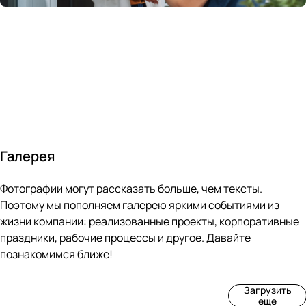
России
в
70&#37;
с
за 24
течение
всем
ведущими
часа
10 минут
покупателям
производите
Галерея
4
3
4
3
Фотографии могут рассказать больше, чем тексты.
фот
фот
фот
фот
о
о
о
о
Поэтому мы пополняем галерею яркими событиями из
Пр
Рек
Вы
Ма
жизни компании: реализованные проекты, корпоративные
оиз
онс
ста
рке
праздники, рабочие процессы и другое. Давайте
вод
тру
вка
т
познакомимся ближе!
ств
кци
«М
«Ар
о
я
ир
т-
Загрузить
нов
зда
ко
баз
еще