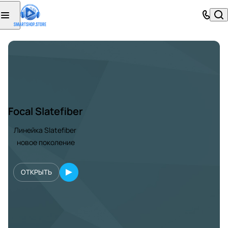
Focal Slatefiber
Линейка Slatefiber
новое поколение
ОТКРЫТЬ