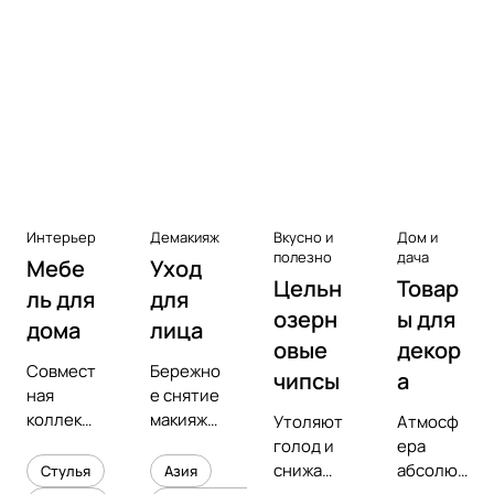
Аксессуары к виниловым
проигрывателям
Чистота
Интерьер
Демакияж
Вкусно и
Дом и
полезно
дача
Мебе
Уход
Цельн
Товар
ль для
для
озерн
ы для
дома
лица
овые
декор
Совмест
Бережно
чипсы
а
ная
е снятие
коллекц
макияжа
Утоляют
Атмосф
ия с
и
голод и
ера
предмет
увлажне
снижают
абсолют
Стулья
Азия
ным
ние