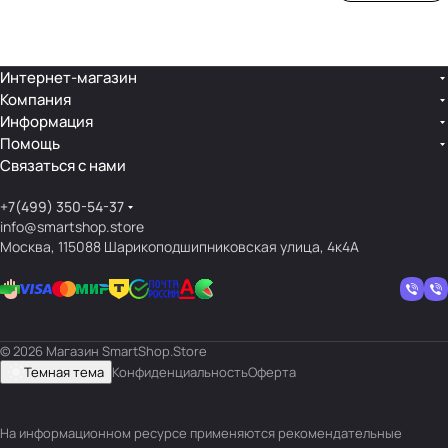
ой
ния
шек
ар»
лин
»
ейк
и
Интернет-магазин
Компания
кос
Информация
мет
Помощь
ики
Связаться с нами
+7(499) 350-54-37
info@smartshop.store
Москва, 115088 Шарикоподшипниковская улица, 4к4А
© 2026 Магазин SmartShop.Store
Темная тема
Конфиденциальность
Оферта
На информационном ресурсе применяются
рекомендательные