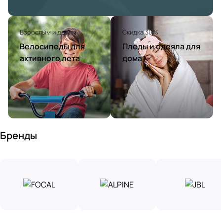
Взрослым и детям
Скидка 30%
Велосипеды для
Пледы и одеяла для
активного лета
дома
Бренды