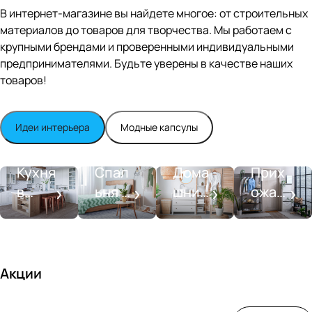
Editio
В интернет-магазине вы найдете многое: от строительных
n
материалов до товаров для творчества. Мы работаем с
Whit
крупными брендами и проверенными индивидуальными
e
satin
предпринимателями. Будьте уверены в качестве наших
товаров!
Идеи интерьера
Модные капсулы
Прихожа
Кухня
Спальня
Ванная
я
Кухня
Спал
Дома
Прих
в
ьня в
шний
ожая
стиле
совре
SPA-
со
моде
менн
салон
вкусо
рн
ом
м
стиле
Акции