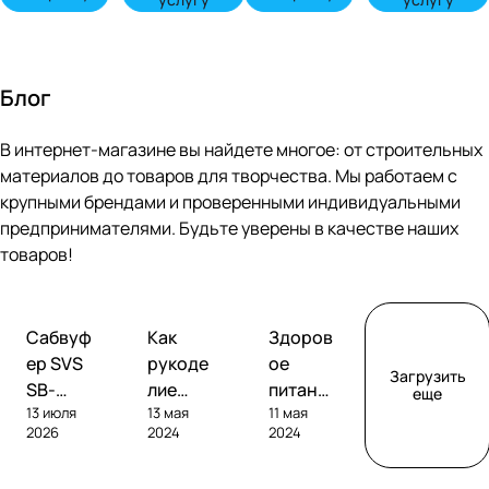
Блог
В интернет-магазине вы найдете многое: от строительных
материалов до товаров для творчества. Мы работаем с
крупными брендами и проверенными индивидуальными
предпринимателями. Будьте уверены в качестве наших
товаров!
Обзоры
Советы
Творчество
Сабвуф
Как
Здоров
сабвуферов
покупателям
ер SVS
рукоде
ое
Загрузить
SB-
лие
питание
еще
13 июля
13 мая
11 мая
1000
помога
без
2026
2024
2024
Pro
ет
глютен
развива
а: как