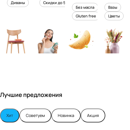
уровень
ного
Диваны
Скидки до 50%
дизайне
кожи
холесте
уюта в
Без масла
Вазы
ром
рина
вашем
Gluten free
Цветы
Максимо
интерье
м
ре
Турским
Лучшие предложения
Хит
Советуем
Новинка
Акция