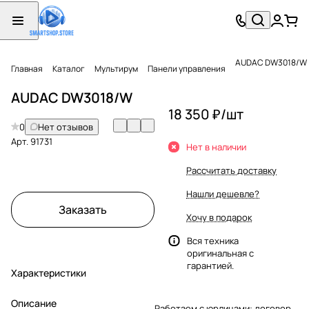
AUDAC DW3018/W
Главная
Каталог
Мультирум
Панели управления
AUDAC DW3018/W
18 350 ₽/
шт
0
Нет отзывов
Арт.
91731
Нет в наличии
Рассчитать доставку
Нашли дешевле?
Заказать
Хочу в подарок
Вся техника
оригинальная с
гарантией.
Характеристики
Описание
Работаем с юрлицами: договор,