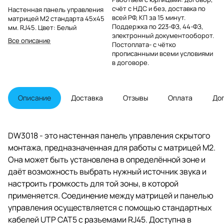
счёт с НДС и без, доставка по
Настенная панель управления
всей РФ, КП за 15 минут.
матрицей M2 стандарта 45х45
Поддержка по 223-ФЗ, 44-ФЗ,
мм. RJ45. Цвет: Белый
электронный документооборот.
Все описание
Постоплата- с чётко
прописанными всеми условиями
в договоре.
Описание
Доставка
Отзывы
Оплата
До
DW3018 - это настенная панель управления скрытого
монтажа, предназначенная для работы с матрицей M2.
Она может быть установлена в определённой зоне и
даёт возможность выбрать нужный источник звука и
настроить громкость для той зоны, в которой
применяется. Соединение между матрицей и панелью
управления осуществляется с помощью стандартных
кабелей UTP CAT5 с разъемами RJ45. Доступна в