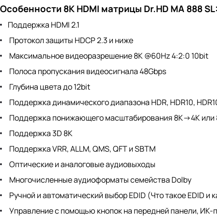
Особенности 8K HDMI матрицы Dr.HD MA 888 SL
Поддержка HDMI 2.1
Протокол защиты HDCP 2.3 и ниже
Максимальное видеоразрешение 8K @60Hz 4:2:0 10bit
Полоса пропускания видеосигнала 48Gbps
Глубина цвета до 12bit
Поддержка динамического диапазона HDR, HDR10, HDR10+
Поддержка понижающего масштабирования 8K->4K или 8
Поддержка 3D 8K
Поддержка VRR, ALLM, QMS, QFT и SBTM
Оптические и аналоговые аудиовыходы
Многочисленные аудиоформаты семейства Dolby
Ручной и автоматический выбор EDID (Что такое EDID и к
Управление с помощью кнопок на передней панели, ИК-п