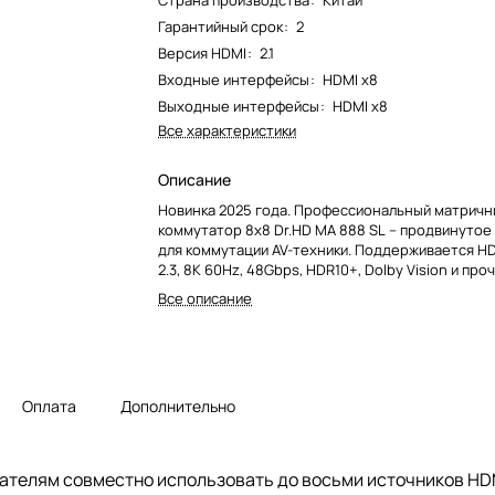
Страна производства
:
Китай
Гарантийный срок
:
2
Версия HDMI
:
2.1
Входные интерфейсы
:
HDMI x8
Выходные интерфейсы
:
HDMI x8
Все характеристики
Описание
Новинка 2025 года. Профессиональный матрич
коммутатор 8x8 Dr.HD MA 888 SL – продвинутое
для коммутации AV-техники. Поддерживается HDM
2.3, 8K 60Hz, 48Gbps, HDR10+, Dolby Vision и про
продвинутые опции. Имеет 8 цифровых аудиовы
Все описание
аналоговых L/R Audio. Для глубокой интеграции
оборудованием имеется управление по RS232 и 
Оплата
Дополнительно
ателям совместно использовать до восьми источников HDM