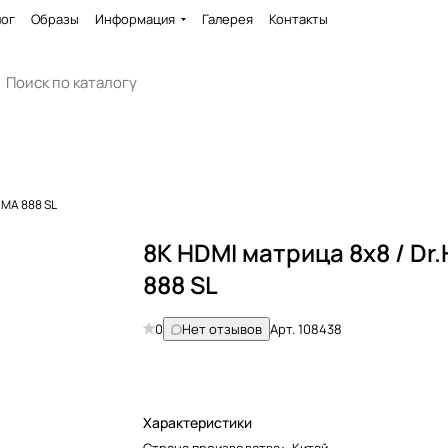
лог
Образы
Информация
Галерея
Контакты
 MA 888 SL
8K HDMI матрица 8x8 / Dr
888 SL
0
Нет отзывов
Арт.
108438
Характеристики