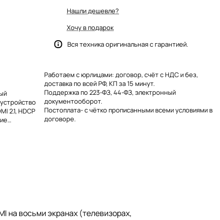
Нашли дешевле?
Хочу в подарок
Вся техника оригинальная с гарантией.
Работаем с юрлицами: договор, счёт с НДС и без,
доставка по всей РФ, КП за 15 минут.
Поддержка по 223-ФЗ, 44-ФЗ, электронный
ный
документооборот.
 устройство
Постоплата- с чётко прописанными всеми условиями в
I 2.1, HDCP
договоре.
чие
ходов SPDIF и
 со сторонним
TCP/IP.
I на восьми экранах (телевизорах,