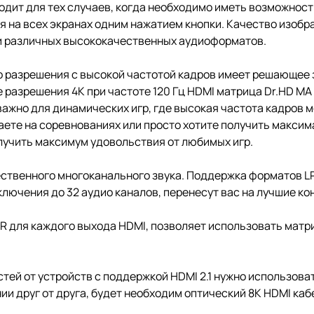
ходит для тех случаев, когда необходимо иметь возможнос
я на всех экранах одним нажатием кнопки. Качество изоб
и различных высококачественных аудиоформатов.
 разрешения с высокой частотой кадров имеет решающее з
 разрешения 4K при частоте 120 Гц HDMI матрица Dr.HD M
важно для динамических игр, где высокая частота кадров 
раете на соревнованиях или просто хотите получить макси
лучить максимум удовольствия от любимых игр.
твенного многоканального звука. Поддержка форматов LPCM
одключения до 32 аудио каналов, перенесут вас на лучшие 
для каждого выхода HDMI, позволяет использовать матриц
тей от устройств с поддержкой HDMI 2.1 нужно использова
и друг от друга, будет необходим оптический 8K HDMI каб