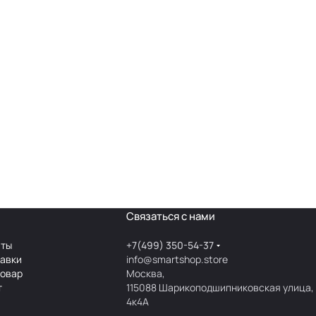
Связаться с нами
аты
+7(499) 350-54-37
тавки
info@smartshop.store
товар
Москва,
т
115088 Шарикоподшипниковская улица,
4к4А