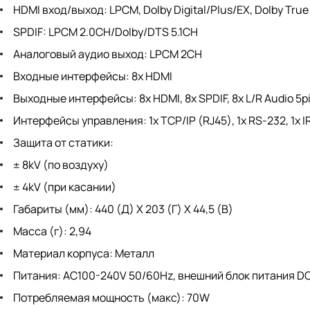
HDMI вход/выход: LPCM, Dolby Digital/Plus/EX, Dolby Tru
SPDIF: LPCM 2.0CH/Dolby/DTS 5.1CH
Аналоговый аудио выход: LPCM 2CH
Входные интерфейсы: 8x HDMI
Выходные интерфейсы: 8x HDMI, 8x SPDIF, 8x L/R Audio 5p
Интерфейсы управления: 1x TCP/IP (RJ45), 1x RS-232, 1x I
Защита от статики:
± 8kV (по воздуху)
± 4kV (при касании)
Габариты (мм): 440 (Д) X 203 (Г) X 44,5 (В)
Масса (г): 2,94
Материал корпуса: Металл
Питания: AC100-240V 50/60Hz, внешний блок питания DC
Потребляемая мощность (макс): 70W