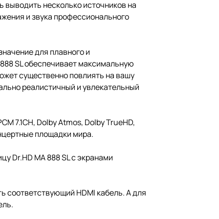
ть выводить несколько источников на
ражения и звука профессионального
начение для плавного и
A 888 SL обеспечивает максимальную
может существенно повлиять на вашу
мально реалистичный и увлекательный
 7.1CH, Dolby Atmos, Dolby TrueHD,
концертные площадки мира.
у Dr.HD MA 888 SL с экранами
ть соответствующий HDMI кабель. А для
ель.