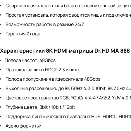
Современная элементная база с дополнительной защит
Простая установка, которая сводится лишь к подключе
Возможность работы в режиме 24/7
Гарантия 2 года
Характеристики 8K HDMI матрицы Dr.HD MA 888 
Полоса частот: 48Gbps
Протокол защиты HDCP 2.3 и ниже
Полоса пропускания видеосигнала 48Gbps
Выходные разрешения: до 8K 60Hz 4:2:0 10bit, 8K 30Hz 4:4:
Цветовое пространство RGB, YCbCr 4:4:4 / 4:2:2. YUV 4:2:
Глубина цвета: 8bit / 10bit / 12bit
Поддержка динамического диапазона HDR, HDR10, HDR10+
Аудио форматы: