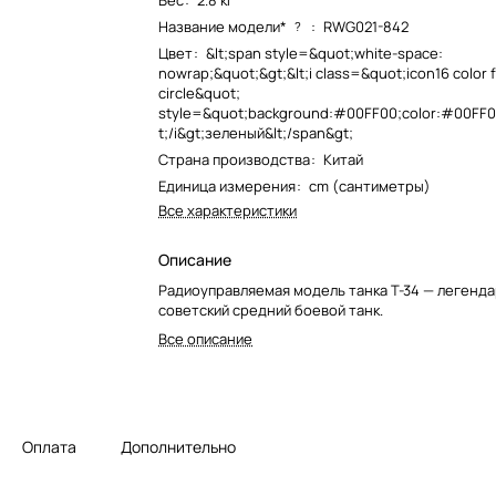
Вес
:
2.8 кг
Название модели*
:
RWG021-842
?
Цвет
:
&lt;span style=&quot;white-space:
nowrap;&quot;&gt;&lt;i class=&quot;icon16 color f
circle&quot;
style=&quot;background:#00FF00;color:#00FF00
t;/i&gt;зеленый&lt;/span&gt;
Страна производства
:
Китай
Единица измерения
:
cm (сантиметры)
Все характеристики
Описание
Радиоуправляемая модель танка Т-34 — легенд
советский средний боевой танк.
Все описание
Оплата
Дополнительно