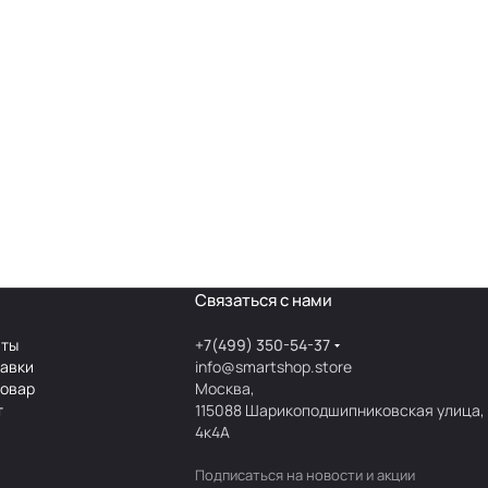
Связаться с нами
аты
+7(499) 350-54-37
тавки
info@smartshop.store
товар
Москва,
т
115088 Шарикоподшипниковская улица,
4к4А
Подписаться
на новости и акции