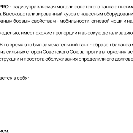
-PRO
- радиоуправляемая модель советского танка с пневм
. Высокодетализированный кузов с навесным оборудование
новным боевым свойствам - мобильности, огневой мощи и н
 моделью, имеет схожие пропорции и высокую детализацию
. В то время это был замечательный танк - образец баланс
 из сильных сторон Советского Союза против вторжения ве
струкции и простота обслуживания определили его долговеч
ается в себя:
ием.