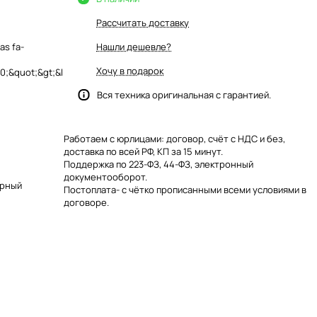
Рассчитать доставку
as fa-
Нашли дешевле?
Хочу в подарок
;&quot;&gt;&l
Вся техника оригинальная с гарантией.
Работаем с юрлицами: договор, счёт с НДС и без,
доставка по всей РФ, КП за 15 минут.
Поддержка по 223-ФЗ, 44-ФЗ, электронный
документооборот.
арный
Постоплата- с чётко прописанными всеми условиями в
договоре.