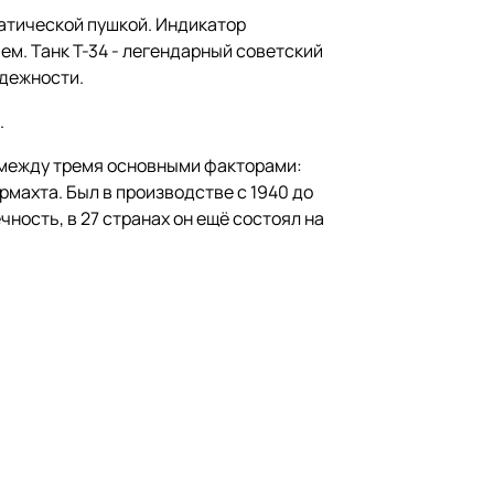
атической пушкой. Индикатор
м. Танк Т-34 - легендарный советский
адежности.
.
а между тремя основными факторами:
рмахта. Был в производстве с 1940 до
ность, в 27 странах он ещё состоял на