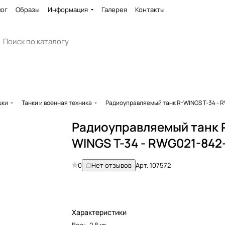
лог
Образы
Информация
Галерея
Контакты
шки
Танки и военная техника
Радиоуправляемый танк R-WINGS T-34 -
Радиоуправляемый танк 
WINGS T-34 - RWG021-84
0
Нет отзывов
Арт.
107572
Характеристики